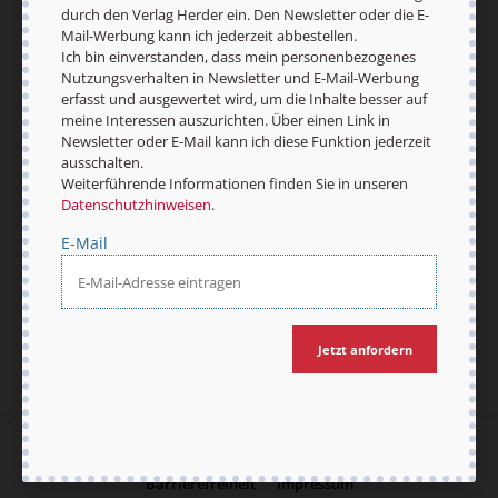
durch den Verlag Herder ein. Den Newsletter oder die E-
ausgewertet wird, um die Inhalte besser auf
Mail-Werbung kann ich jederzeit abbestellen.
meine Interessen auszurichten. Über einen Link in
Ich bin einverstanden, dass mein personenbezogenes
Newsletter oder E-Mail kann ich diese Funktion
Nutzungsverhalten in Newsletter und E-Mail-Werbung
jederzeit ausschalten.
erfasst und ausgewertet wird, um die Inhalte besser auf
Weiterführende Informationen finden Sie in
meine Interessen auszurichten. Über einen Link in
unseren
Datenschutzhinweisen
.
Newsletter oder E-Mail kann ich diese Funktion jederzeit
ausschalten.
E-Mail
Weiterführende Informationen finden Sie in unseren
Datenschutzhinweisen
.
E-Mail
Jetzt anmelden
Jetzt anfordern
AGB und Widerrufsbelehrung
Datenschutz
Barrierefreiheit
Impressum