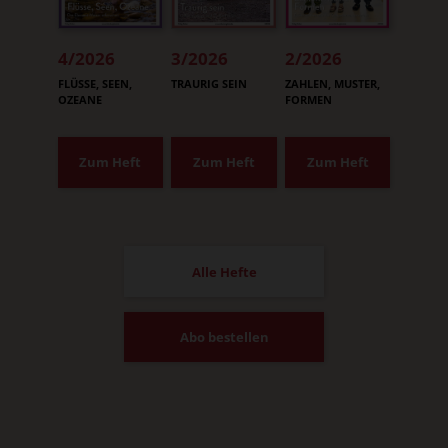
4/2026
3/2026
2/2026
:
:
:
FLÜSSE, SEEN,
TRAURIG SEIN
ZAHLEN, MUSTER,
OZEANE
FORMEN
Zum Heft
Zum Heft
Zum Heft
Alle Hefte
Abo bestellen