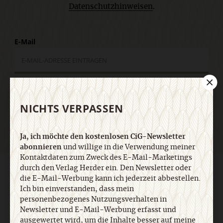
Datenschutzhinweisen
.
E-Mail
Jetzt anmelden
NICHTS VERPASSEN
Ja, ich möchte den kostenlosen CiG-Newsletter
abonnieren
und willige in die Verwendung meiner
Kontaktdaten zum Zweck des E-Mail-Marketings
durch den Verlag Herder ein. Den Newsletter oder
AGB und Widerrufsbelehrung
Datenschutz
Barrierefreiheit
die E-Mail-Werbung kann ich jederzeit abbestellen.
Impressum
Ich bin einverstanden, dass mein
personenbezogenes Nutzungsverhalten in
Newsletter und E-Mail-Werbung erfasst und
Vertrag widerrufen
Abo online kündigen
ausgewertet wird, um die Inhalte besser auf meine