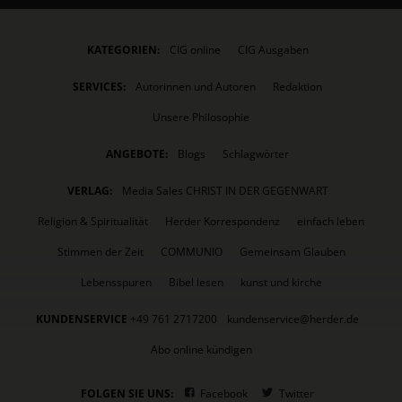
KATEGORIEN:
CIG online
CIG Ausgaben
SERVICES:
Autorinnen und Autoren
Redaktion
Unsere Philosophie
ANGEBOTE:
Blogs
Schlagwörter
VERLAG:
Media Sales CHRIST IN DER GEGENWART
Religion & Spiritualität
Herder Korrespondenz
einfach leben
Stimmen der Zeit
COMMUNIO
Gemeinsam Glauben
Lebensspuren
Bibel lesen
kunst und kirche
KUNDENSERVICE
+49 761 2717200
kundenservice@herder.de
Abo online kündigen
FOLGEN SIE UNS:
Facebook
Twitter