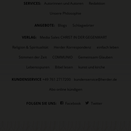
SERVICES:
Autorinnen und Autoren
Redaktion
Unsere Philosophie
ANGEBOTE:
Blogs
Schlagwörter
VERLAG:
Media Sales CHRIST IN DER GEGENWART
Religion & Spiritualität
Herder Korrespondenz
einfach leben
Stimmen der Zeit
COMMUNIO
Gemeinsam Glauben
Lebensspuren
Bibel lesen
kunst und kirche
KUNDENSERVICE
+49 761 2717200
kundenservice@herder.de
Abo online kündigen
FOLGEN SIE UNS:
Facebook
Twitter