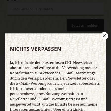
Jetzt anmelden
NICHTS VERPASSEN
Ja, ich möchte den kostenlosen CiG-Newsletter
AGB und Widerrufsbelehrung
Datenschutz
Barrierefreiheit
abonnieren
und willige in die Verwendung meiner
Impressum
Kontaktdaten zum Zweck des E-Mail-Marketings
durch den Verlag Herder ein. Den Newsletter oder
die E-Mail-Werbung kann ich jederzeit abbestellen.
Vertrag widerrufen
Abo online kündigen
Ich bin einverstanden, dass mein
personenbezogenes Nutzungsverhalten in
Newsletter und E-Mail-Werbung erfasst und
ausgewertet wird, um die Inhalte besser auf meine
Interessen auszurichten. Über einen Link in