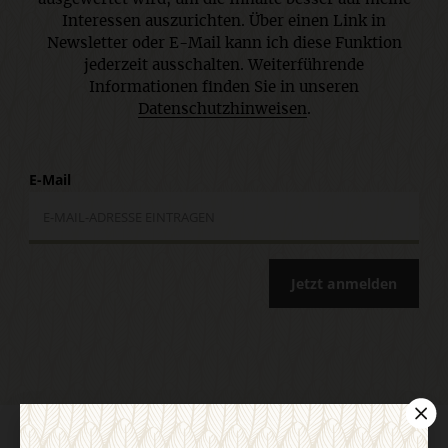
Interessen auszurichten. Über einen Link in
Newsletter oder E-Mail kann ich diese Funktion
jederzeit ausschalten. Weiterführende
Informationen finden Sie in unseren
Datenschutzhinweisen
.
E-Mail
Jetzt anmelden
AGB und Widerrufsbelehrung
Datenschutz
Barrierefreiheit