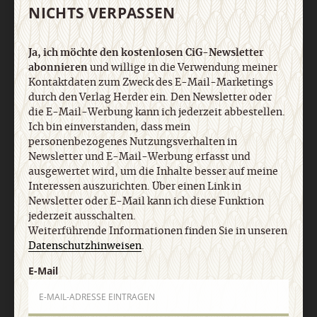
NICHTS VERPASSEN
Impressum
Vertrag widerrufen
Abo online kündigen
Ja, ich möchte den kostenlosen CiG-Newsletter
abonnieren
und willige in die Verwendung meiner
Kontaktdaten zum Zweck des E-Mail-Marketings
durch den Verlag Herder ein. Den Newsletter oder
die E-Mail-Werbung kann ich jederzeit abbestellen.
Ich bin einverstanden, dass mein
personenbezogenes Nutzungsverhalten in
Newsletter und E-Mail-Werbung erfasst und
ausgewertet wird, um die Inhalte besser auf meine
Interessen auszurichten. Über einen Link in
Newsletter oder E-Mail kann ich diese Funktion
jederzeit ausschalten.
Nach oben
Weiterführende Informationen finden Sie in unseren
Datenschutzhinweisen
.
E-Mail