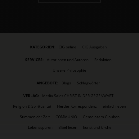
KATEGORIEN:
CIG online
CIG Ausgaben
SERVICES:
Autorinnen und Autoren
Redaktion
Unsere Philosophie
ANGEBOTE:
Blogs
Schlagwörter
VERLAG:
Media Sales CHRIST IN DER GEGENWART
Religion & Spiritualität
Herder Korrespondenz
einfach leben
Stimmen der Zeit
COMMUNIO
Gemeinsam Glauben
Lebensspuren
Bibel lesen
kunst und kirche