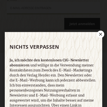
Jetzt anmelden
NICHTS VERPASSEN
Ja, ich möchte den kostenlosen CiG-Newsletter
AGB und Widerrufsbelehrung
Datenschutz
Barrierefreiheit
abonnieren
und willige in die Verwendung meiner
Impressum
Kontaktdaten zum Zweck des E-Mail-Marketings
durch den Verlag Herder ein. Den Newsletter oder
die E-Mail-Werbung kann ich jederzeit abbestellen.
Vertrag widerrufen
Abo online kündigen
Ich bin einverstanden, dass mein
personenbezogenes Nutzungsverhalten in
Newsletter und E-Mail-Werbung erfasst und
ausgewertet wird, um die Inhalte besser auf meine
Interessen auszurichten. Über einen Link in