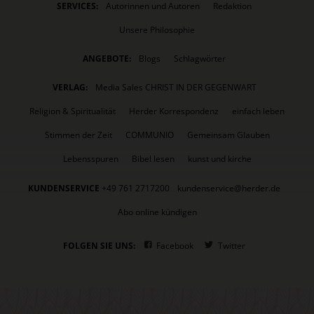
SERVICES:
Autorinnen und Autoren
Redaktion
Unsere Philosophie
ANGEBOTE:
Blogs
Schlagwörter
VERLAG:
Media Sales CHRIST IN DER GEGENWART
Religion & Spiritualität
Herder Korrespondenz
einfach leben
Stimmen der Zeit
COMMUNIO
Gemeinsam Glauben
Lebensspuren
Bibel lesen
kunst und kirche
KUNDENSERVICE
+49 761 2717200
kundenservice@herder.de
Abo online kündigen
FOLGEN SIE UNS:
Facebook
Twitter