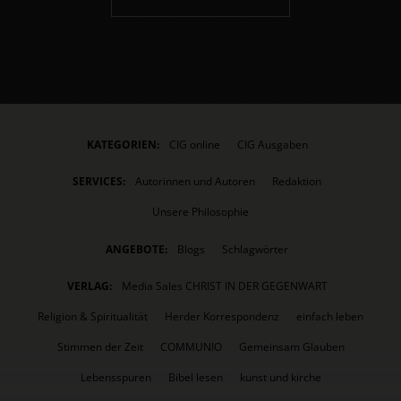
KATEGORIEN:
CIG online
CIG Ausgaben
SERVICES:
Autorinnen und Autoren
Redaktion
Unsere Philosophie
ANGEBOTE:
Blogs
Schlagwörter
VERLAG:
Media Sales CHRIST IN DER GEGENWART
Religion & Spiritualität
Herder Korrespondenz
einfach leben
Stimmen der Zeit
COMMUNIO
Gemeinsam Glauben
Lebensspuren
Bibel lesen
kunst und kirche