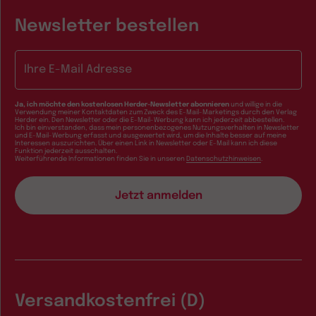
Newsletter bestellen
E-Mail-Adresse
Ja, ich möchte den kostenlosen Herder-Newsletter abonnieren
und willige in die
Verwendung meiner Kontaktdaten zum Zweck des E-Mail-Marketings durch den Verlag
Herder ein. Den Newsletter oder die E-Mail-Werbung kann ich jederzeit abbestellen.
Ich bin einverstanden, dass mein personenbezogenes Nutzungsverhalten in Newsletter
und E-Mail-Werbung erfasst und ausgewertet wird, um die Inhalte besser auf meine
Interessen auszurichten. Über einen Link in Newsletter oder E-Mail kann ich diese
Funktion jederzeit ausschalten.
Weiterführende Informationen finden Sie in unseren
Datenschutzhinweisen
.
Versandkostenfrei (D)