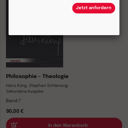
Jetzt anfordern
Philosophie – Theologie
Hans Küng, Stephan Schlensog
Gebundene Ausgabe
Band 7
90,00 €