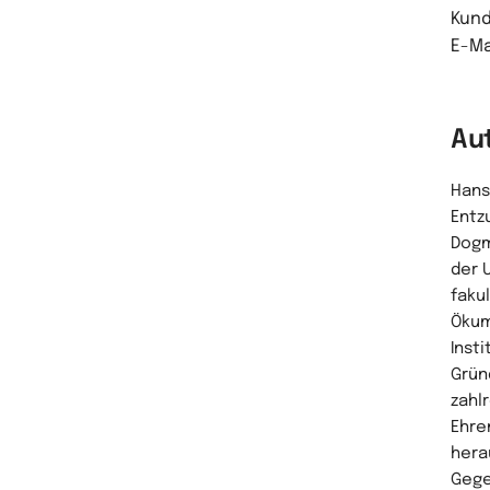
Kund
E-Ma
Au
Hans 
Entz
Dogm
der 
faku
Ökum
Inst
Grün
zahl
Ehre
hera
Gege