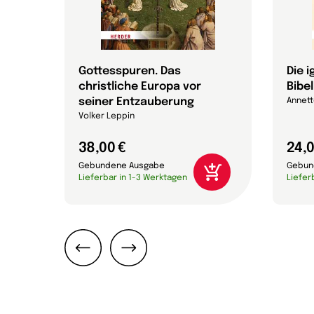
 die
Gottesspuren. Das
Die 
christliche Europa vor
Bibel
che
seiner Entzauberung
Annett
on
Volker Leppin
38,00 €
24,0
Gebundene Ausgabe
Gebun
Lieferbar in 1-3 Werktagen
Liefer
Zurück
Weiter