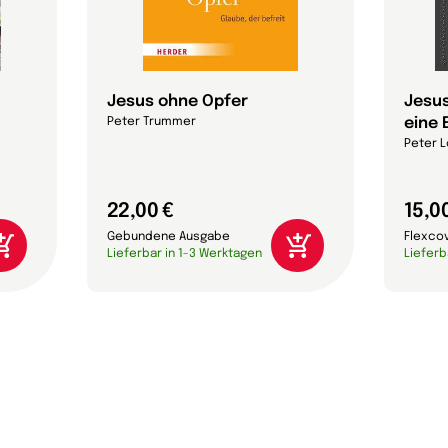
Jesus ohne Opfer
Jesus
eine 
Peter Trummer
Peter L
22,00 €
15,0
Gebundene Ausgabe
Flexco
Lieferbar in 1-3 Werktagen
Lieferb