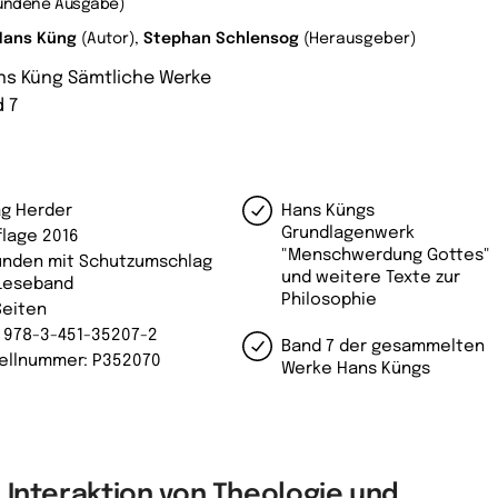
undene Ausgabe)
Hans Küng
(Autor),
Stephan Schlensog
(Herausgeber)
ns Küng Sämtliche Werke
 7
ag Herder
Hans Küngs
Grundlagenwerk
flage 2016
"Menschwerdung Gottes"
nden mit Schutzumschlag
und weitere Texte zur
Leseband
Philosophie
Seiten
: 978-3-451-35207-2
Band 7 der gesammelten
ellnummer: P352070
Werke Hans Küngs
 Interaktion von Theologie und