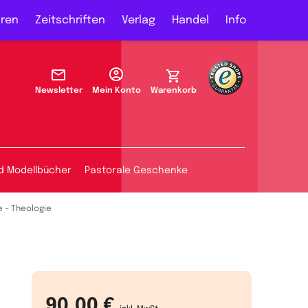
ren
Zeitschriften
Verlag
Handel
Info
Newsletter
Mein Konto
Warenkorb
d Modellbücher
Pastorale Geschenke
e – Theologie
90,00 €