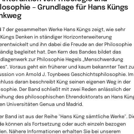
ilosophie – Grundlage für Hans Küngs
nkweg
 7 der gesammelten Werke Hans Küngs zeigt, wie sehr
 Küngs Denken in ständiger Horizonterweiterung
erentwickelt und ihn dabei die Freude an der Philosophie
ändig begleitet hat. Den Kern des Bandes bildet das
dlagenwerk zur Philosophie Hegels „Menschwerdung
es“. Voraus geht ein früherer und kaum bekannter Text zu
ussion von Arnold J. Toynbees Geschichtsphilosophie. Im
hluss daran beschreibt Küng seinen eigenen Weg in der
osophie. Der Band schließt mit zwei Reden anlässlich der
eihung des philosophischen Ehrendoktorats an Hans Kün
en Universitäten Genua und Madrid.
er Band ist aus der Reihe "Hans Küng sämtliche Werke". Di
e können als Fortsetzung oder auch einzeln bezogen
en. Nähere Informationen erhalten Sie bei unserem