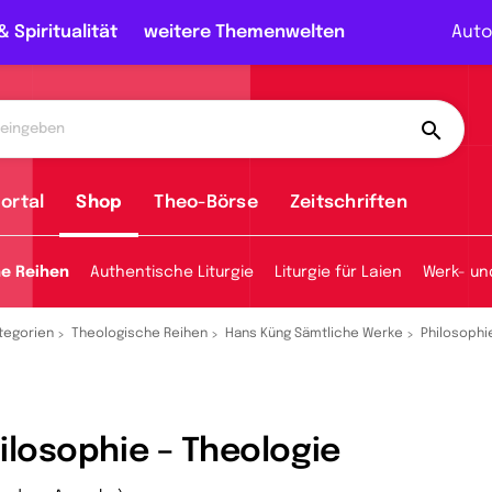
& Spiritualität
weitere Themenwelten
Auto
ortal
Shop
Theo-Börse
Zeitschriften
he Reihen
Authentische Liturgie
Liturgie für Laien
Werk- un
tegorien
Theologische Reihen
Hans Küng Sämtliche Werke
Philosophi
ilosophie – Theologie