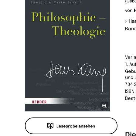
(Geb
von
Ha
Band
Verl
1. Au
Gebu
und 
704 
ISBN
Best
Leseprobe ansehen
Die