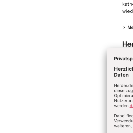
kath
wiede
Me
He
Step
Gene
(199
Me