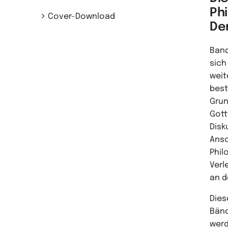
Ph
Cover-Download
De
Band
sich
weit
best
Grun
Gott
Disk
Ansc
Phil
Verl
an d
Dies
Bänd
werd