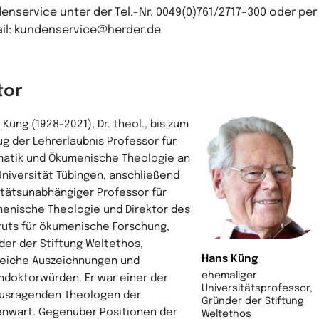
enservice unter der Tel.-Nr. 0049(0)761/2717-300 oder per
il: kundenservice@herder.de
tor
Küng (1928-2021), Dr. theol., bis zum
ug der Lehrerlaubnis Professor für
atik und Ökumenische Theologie an
Universität Tübingen, anschließend
ltätsunabhängiger Professor für
enische Theologie und Direktor des
ituts für ökumenische Forschung,
der der Stiftung Weltethos,
Hans Küng
reiche Auszeichnungen und
ehemaliger
ndoktorwürden. Er war einer der
Universitätsprofessor,
usragenden Theologen der
Gründer der Stiftung
nwart. Gegenüber Positionen der
Weltethos