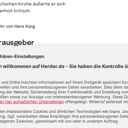
olischen Kirche äußerte er sich
rholt kritisch.
hr von Hans Küng
rausgeber
han Schlensog, geb.1958, Dr. theol.,
ralsekretär der Stiftung Weltethos
5-2024).
hr von Stephan Schlensog
Stephan Schlensog
Generalsekretär der
Stiftung Weltethos
(1995-2024)