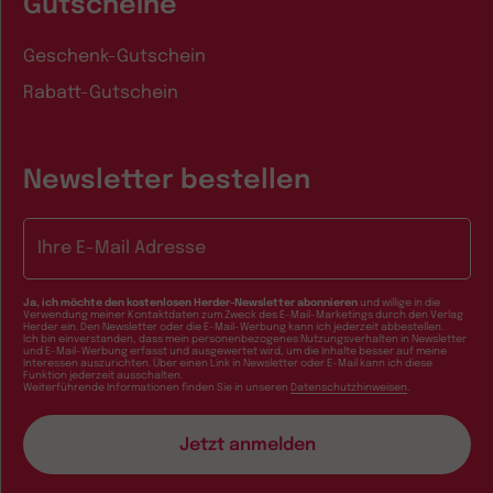
Gutscheine
Geschenk-Gutschein
Rabatt-Gutschein
Newsletter bestellen
E-Mail-Adresse
Ja, ich möchte den kostenlosen Herder-Newsletter abonnieren
und willige in die
Verwendung meiner Kontaktdaten zum Zweck des E-Mail-Marketings durch den Verlag
Herder ein. Den Newsletter oder die E-Mail-Werbung kann ich jederzeit abbestellen.
Ich bin einverstanden, dass mein personenbezogenes Nutzungsverhalten in Newsletter
und E-Mail-Werbung erfasst und ausgewertet wird, um die Inhalte besser auf meine
Interessen auszurichten. Über einen Link in Newsletter oder E-Mail kann ich diese
Funktion jederzeit ausschalten.
Weiterführende Informationen finden Sie in unseren
Datenschutzhinweisen
.