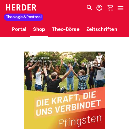
HERDER-MENÜ
Theologie & Pastoral
Portal
Shop
Theo-Börse
Zeitschriften