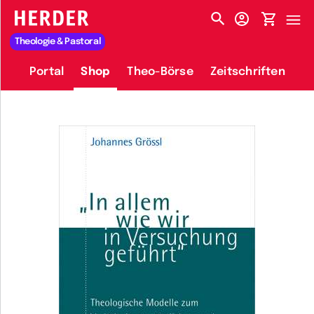
HERDER-MENÜ
Theologie & Pastoral
Portal
Shop
Theo-Börse
Zeitschriften