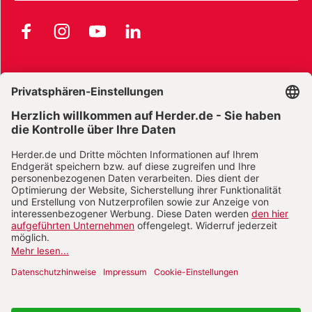
Facebook
Instagram
YouTube
LinkedIn
AGB und Widerrufsbelehrung
Widerrufsbelehrung Bücher
Widerrufsbelehrung E-Books
Widerrufsbelehrung Zeitschriften
Datenschutz
Datenschutz Social Media
Barrierefreiheit
Impressum
Vertrag widerrufen
Abo online kündigen