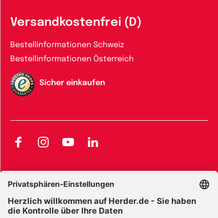
Versandkostenfrei (D)
Bestellinformationen Schweiz
Bestellinformationen Österreich
Sicher einkaufen
Facebook
Instagram
YouTube
LinkedIn
AGB und Widerrufsbelehrung
Widerrufsbelehrung Bücher
Widerrufsbelehrung E-Books
Widerrufsbelehrung Zeitschriften
Datenschutz
Datenschutz Social Media
Barrierefreiheit
Impressum