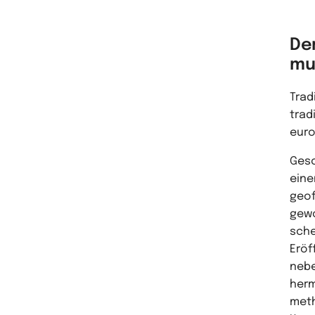
De
mu
Trad
trad
euro
Gesc
eine
geof
gewo
sche
Eröf
nebe
herm
meth