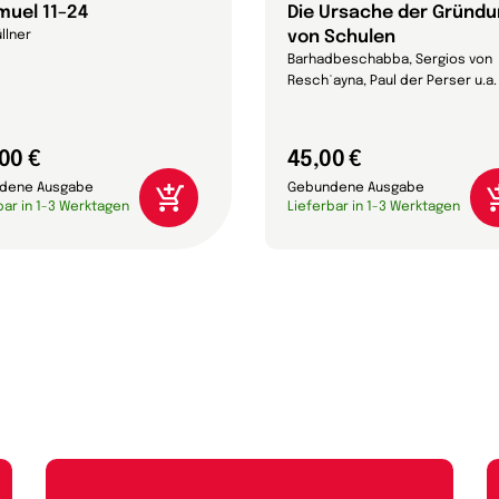
muel 11–24
Die Ursache der Gründ
von Schulen
üllner
Barhadbeschabba, Sergios von
Reschʿayna, Paul der Perser u.a.
00 €
45,00 €
dene Ausgabe
Gebundene Ausgabe
bar in 1-3 Werktagen
Lieferbar in 1-3 Werktagen