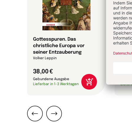
Gottesspuren. Das
Die 
christliche Europa vor
Bibel
efan
seiner Entzauberung
Annett
Volker Leppin
38,00 €
24,0
Gebundene Ausgabe
Gebun
Lieferbar in 1-3 Werktagen
Liefer
Zurück
Weiter