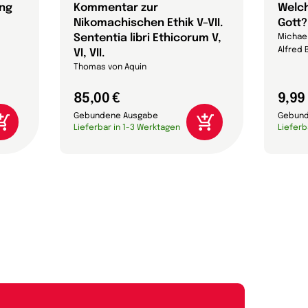
ung
Kommentar zur
Welch
Nikomachischen Ethik V–VII.
Gott?
Sententia libri Ethicorum V,
Michae
Alfred
VI, VII.
Thomas von Aquin
85,00 €
9,99
Gebundene Ausgabe
Gebund
Lieferbar in 1-3 Werktagen
Lieferb