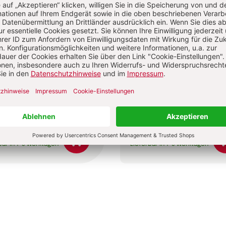
ignorierten Frauen der
Ausverkauf des Konzils
Jan-Heiner Tück
e Jantzen
0 €
24,00 €
dene Ausgabe
Gebundene Ausgabe
bar in 1-3 Werktagen
Lieferbar in 1-3 Werktagen