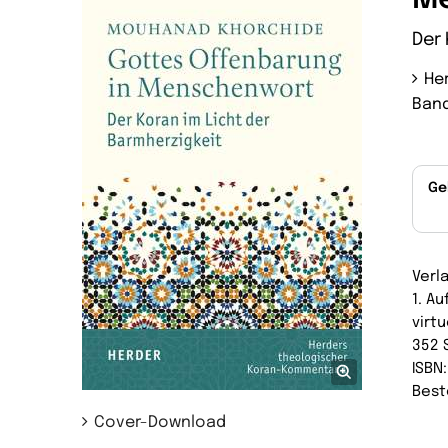
Der 
He
Band
Ge
Verl
1. Au
virtu
352 
ISBN
Best
Cover-Download