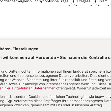
noptischer Vergleich und synoptische Frage
Exegese
Islam
astoral