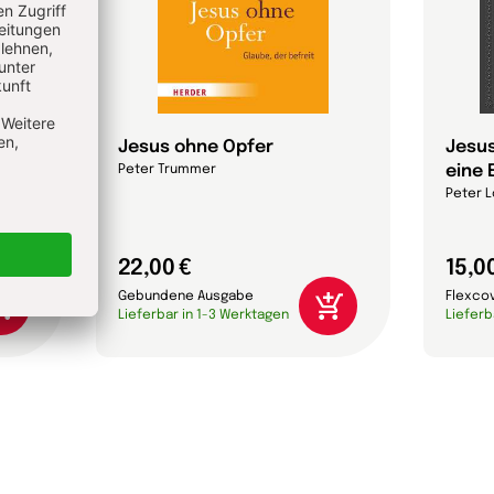
Jesus ohne Opfer
Jesus
eine 
Peter Trummer
Peter L
22,00 €
15,0
Gebundene Ausgabe
Flexco
Lieferbar in 1-3 Werktagen
Lieferb