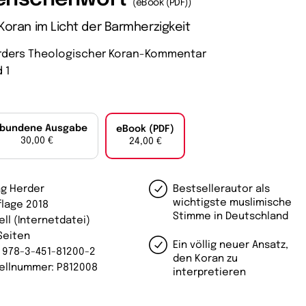
(eBook (PDF))
Koran im Licht der Barmherzigkeit
rders Theologischer Koran-Kommentar
 1
bundene Ausgabe
eBook (PDF)
30,00 €
24,00 €
ag Herder
Bestsellerautor als
wichtigste muslimische
flage 2018
Stimme in Deutschland
ell (Internetdatei)
Seiten
Ein völlig neuer Ansatz,
: 978-3-451-81200-2
den Koran zu
ellnummer: P812008
interpretieren