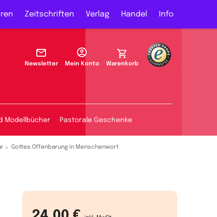
ren
Zeitschriften
Verlag
Handel
Info
Newsletter
Mein Konto
Warenkorb
d Modellbücher
Pastorale Geschenke
ar
Gottes Offenbarung in Menschenwort
24,00 €