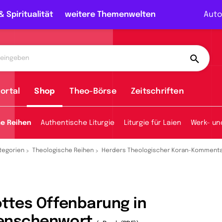
& Spiritualität
weitere Themenwelten
Auto
ortal
Shop
Theo-Börse
Zeitschriften
he Reihen
Authentische Liturgie
Liturgie für Laien
Werk- un
tegorien
Theologische Reihen
Herders Theologischer Koran-Komment
ttes Offenbarung in
enschenwort