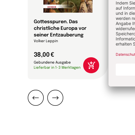
Gottesspuren. Das
Die 
christliche Europa vor
Bibel
efan
seiner Entzauberung
Annett
Volker Leppin
38,00 €
24,0
Gebundene Ausgabe
Gebun
Lieferbar in 1-3 Werktagen
Liefer
Zurück
Weiter