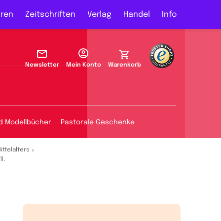
ren
Zeitschriften
Verlag
Handel
Info
Newsletter
Mein Konto
Warenkorb
d Modellbücher
Pastorale Geschenke
ittelalters
I.