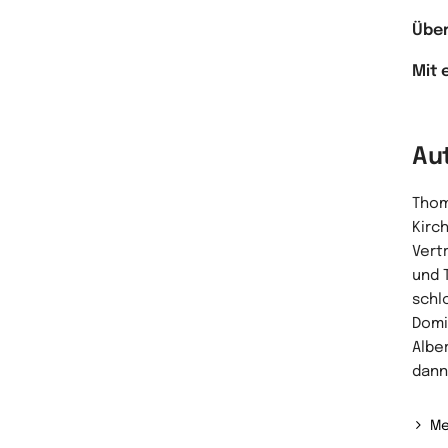
Über
Mit 
Au
Thom
Kirc
Vert
und 
schl
Domi
Albe
dann 
Me