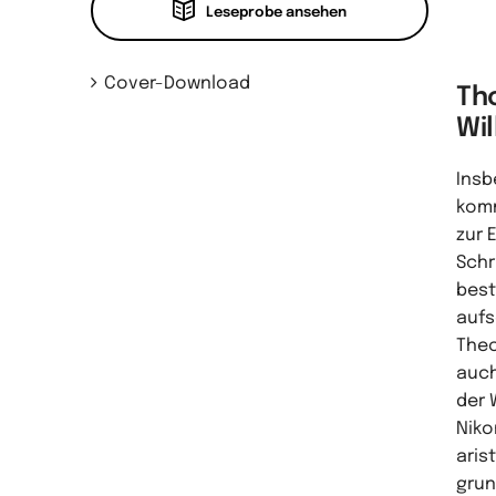
Leseprobe ansehen
Cover-Download
Th
Wil
Insb
komm
zur 
Schr
best
aufs
Theo
auch
der 
Niko
aris
grun