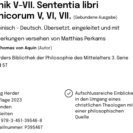
hik V–VII. Sententia libri
hicorum V, VI, VII.
(Gebundene Ausgabe)
inisch – Deutsch. Übersetzt, eingeleitet und mit
erkungen versehen von Matthias Perkams
Thomas von Aquin
(Autor)
ders Bibliothek der Philosophie des Mittelalters 3. Serie
 57
ag Herder
Aufschlussreiche Einblick
in den Umgang eines
uflage 2023
christlichen Theologen mi
unden
einer philosophischen
Seiten
Quelle
: 978-3-451-39546-8
ellnummer: P395467