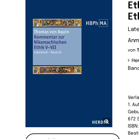
Et
Et
Late
Anm
von
Her
Band
Verl
1. A
Geb
672 
ISBN
Best