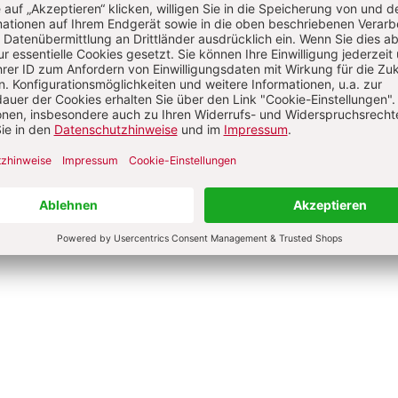
ignorierten Frauen der
Ausverkauf des Konzils
Jan-Heiner Tück
e Jantzen
0 €
24,00 €
dene Ausgabe
Gebundene Ausgabe
bar in 1-3 Werktagen
Lieferbar in 1-3 Werktagen