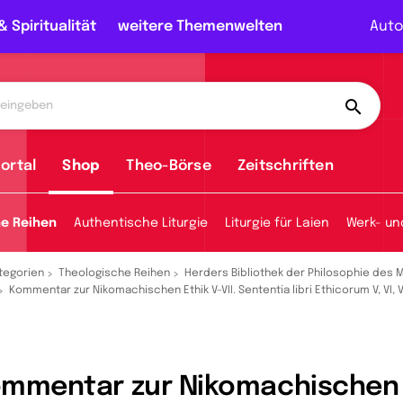
& Spiritualität
weitere Themenwelten
Auto
ortal
Shop
Theo-Börse
Zeitschriften
he Reihen
Authentische Liturgie
Liturgie für Laien
Werk- un
tegorien
Theologische Reihen
Herders Bibliothek der Philosophie des M
Kommentar zur Nikomachischen Ethik V–VII. Sententia libri Ethicorum V, VI, VI
mmentar zur Nikomachischen