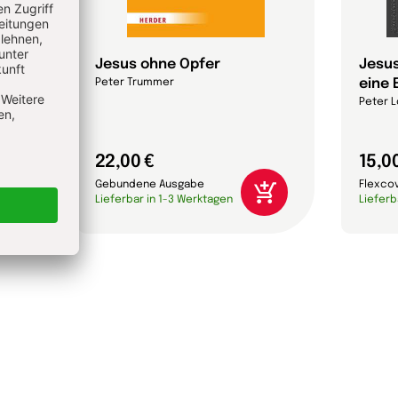
Jesus ohne Opfer
Jesus
eine 
Peter Trummer
Peter L
22,00 €
15,0
Gebundene Ausgabe
Flexco
Lieferbar in 1-3 Werktagen
Lieferb