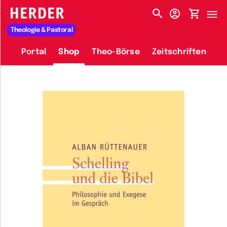
HERDER-MENÜ
Theologie & Pastoral
Portal
Shop
Theo-Börse
Zeitschriften