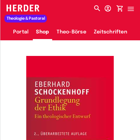
HERDER-MENÜ
Theologie & Pastoral
Portal
Shop
Theo-Börse
Zeitschriften