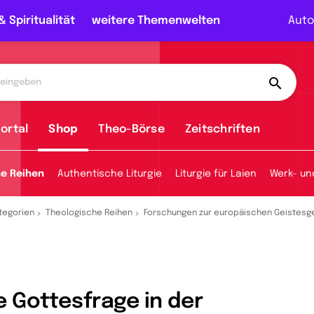
& Spiritualität
weitere Themenwelten
Auto
ortal
Shop
Theo-Börse
Zeitschriften
he Reihen
Authentische Liturgie
Liturgie für Laien
Werk- un
tegorien
Theologische Reihen
Forschungen zur europäischen Geistesg
e Gottesfrage in der