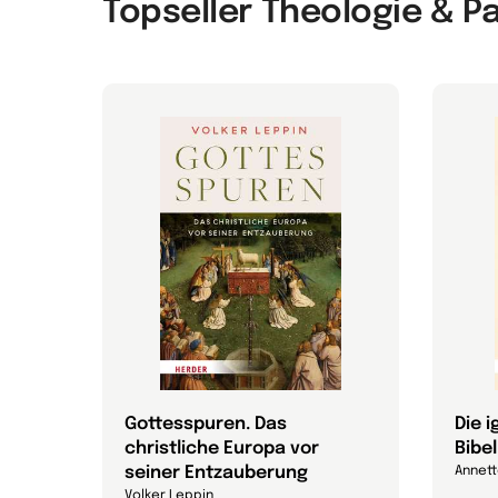
Topseller Theologie & P
 die
Gottesspuren. Das
Die 
christliche Europa vor
Bibel
che
seiner Entzauberung
Annett
on
Volker Leppin