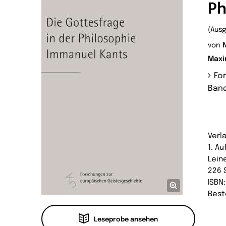
Ph
(Ausg
von
Maxi
Fo
Band
Verl
1. Au
Lein
226 
ISBN
Best
Leseprobe ansehen