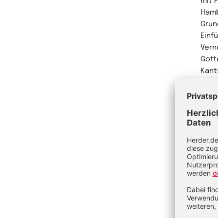
mit 
Hamb
Grun
Einfü
Vern
Gott
Kant
Freib
Me
He
Prof.
Lehrs
der 
Me