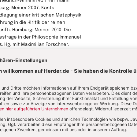
Friedrich-Wilhelm von Herrmann.
urg: Meiner 2007.
Kants
dlegung einer kritischen Metaphysik.
hrung in die ›Kritik der reinen
unft‹
. Hamburg: Meiner 2010.
Die
esfrage in der Philosophie Immanuel
s
. Hg. mit Maximilian Forschner.
urg u.a.: Herder 2010.
hr von Norbert Fischer
rausgeber
 Dr. Maximilian Forschner, Inhaber des
tuhls III am Institut für Philosophie
Universität Erlangen-Nürnberg.
hr von Maximilian Forschner