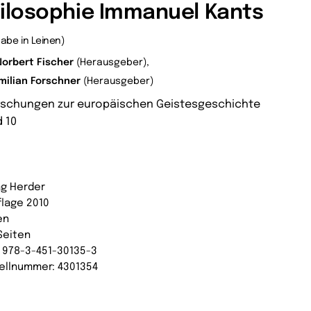
ilosophie Immanuel Kants
abe in Leinen)
Norbert Fischer
(Herausgeber),
milian Forschner
(Herausgeber)
rschungen zur europäischen Geistesgeschichte
 10
ag Herder
flage 2010
en
Seiten
: 978-3-451-30135-3
ellnummer: 4301354