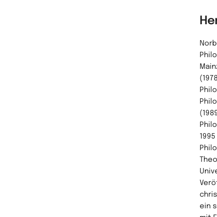
He
Norb
Phil
Main
(1978
Phil
Phil
(1989
Phil
1995
Phil
Theo
Univ
Verö
chri
ein 