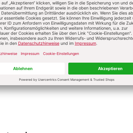
Maximilian Forschner
rwandte Themen
tt