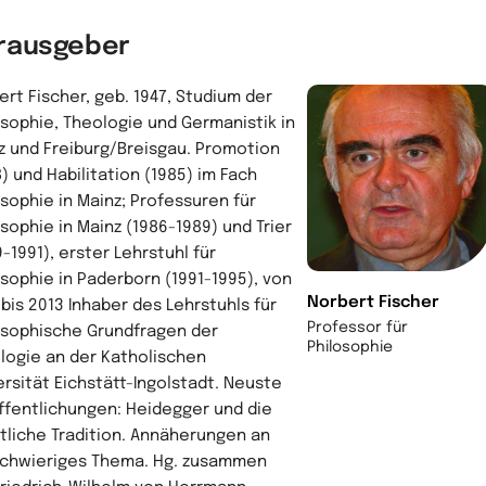
rausgeber
ert Fischer, geb. 1947, Studium der
osophie, Theologie und Germanistik in
z und Freiburg/Breisgau. Promotion
) und Habilitation (1985) im Fach
osophie in Mainz; Professuren für
osophie in Mainz (1986-1989) und Trier
-1991), erster Lehrstuhl für
osophie in Paderborn (1991-1995), von
Norbert Fischer
 bis 2013 Inhaber des Lehrstuhls für
Professor für
osophische Grundfragen der
Philosophie
logie an der Katholischen
ersität Eichstätt-Ingolstadt. Neuste
ffentlichungen:
Heidegger und die
stliche Tradition. Annäherungen an
schwieriges Thema
. Hg. zusammen