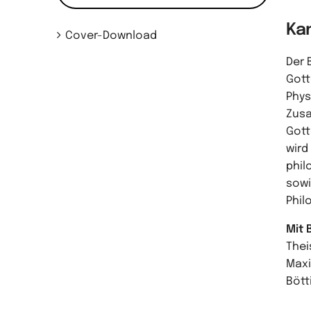
Ka
Cover-Download
Der 
Gott
Phys
Zusa
Gott
wird
phil
sowi
Phil
Mit 
Thei
Maxi
Bött