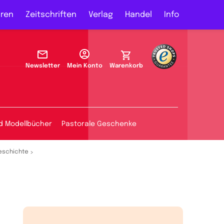
ren
Zeitschriften
Verlag
Handel
Info
Newsletter
Mein Konto
Warenkorb
d Modellbücher
Pastorale Geschenke
eschichte