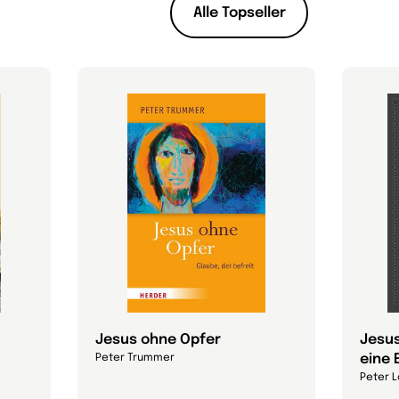
Alle Topseller
Jesus ohne Opfer
Jesus
eine 
Peter Trummer
Peter L