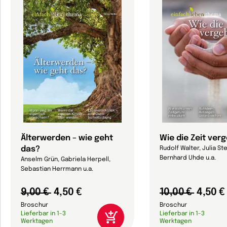
Älterwerden – wie geht
Wie die Zeit ver
das?
Rudolf Walter, Julia Ste
Bernhard Uhde u.a.
Anselm Grün, Gabriela Herpell,
Sebastian Herrmann u.a.
9,00 €
4,50 €
10,00 €
4,50 €
Broschur
Broschur
Lieferbar in 1-3
Lieferbar in 1-3
Werktagen
Werktagen