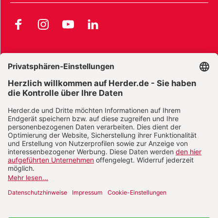
Facebook
Instagram
YouTube
LinkedIn
AGB und Widerrufsbelehrung
Widerrufsbelehrung Bücher
Widerrufsbelehrung E-Books
Widerrufsbelehrung Zeitschriften
Datenschutz
Datenschutz Social Media
Barrierefreiheit
Impressum
Vertrag widerrufen
Abo online kündigen