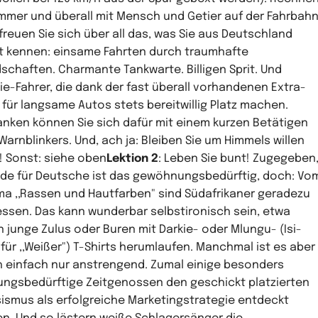
immer und überall mit Mensch und Getier auf der Fahrbahn
freuen Sie sich über all das, was Sie aus Deutschland
t kennen: einsame Fahrten durch traumhafte
schaften. Charmante Tankwarte. Billigen Sprit. Und
ie-Fahrer, die dank der fast überall vorhandenen Extra-
 für langsame Autos stets bereitwillig Platz machen.
nken können Sie sich dafür mit einem kurzen Betätigen
Warnblinkers. Und, ach ja: Bleiben Sie um Himmels willen
s! Sonst: siehe oben
Lektion 2
: Leben Sie bunt! Zugegeben
de für Deutsche ist das gewöhnungsbedürftig, doch: Vo
a ,,Rassen und Hautfarben" sind Südafrikaner geradezu
ssen. Das kann wunderbar selbstironisch sein, etwa
 junge Zulus oder Buren mit Darkie- oder Mlungu- (Isi-
 für ,,Weißer") T-Shirts herumlaufen. Manchmal ist es aber
 einfach nur anstrengend. Zumal einige besonders
ungsbedürftige Zeitgenossen den geschickt platzierten
ismus als erfolgreiche Marketingstrategie entdeckt