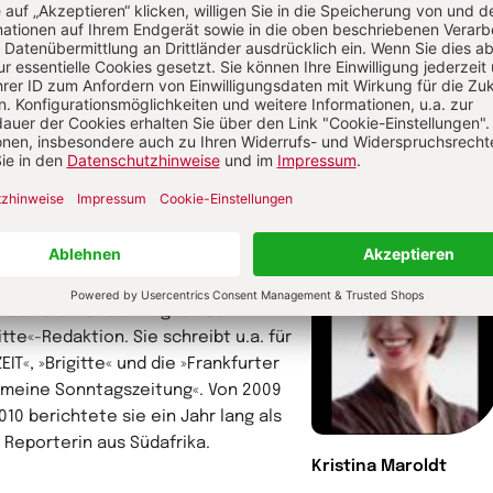
hlinge bzw. Coloureds (8,9 Prozent) und Inder (2,5
ent) eingeteilt. Fast ebenso lang lebte man in getrennte
gebieten, durfte mit anderen Hautfarben nicht mal auf
elben Bank sitzen. Südafrika war ein reicher Weißenstaat,
renkelt mit zehn unterentwickelten
torin
ina Maroldt, geb. 1976, absolvierte
Deutsche Journalistenschule. Von
 bis 2010 war sie Mitglied der
itte«-Redaktion. Sie schreibt u.a. für
ZEIT«, »Brigitte« und die »Frankfurter
emeine Sonntagszeitung«. Von 2009
010 berichtete sie ein Jahr lang als
e Reporterin aus Südafrika.
Kristina Maroldt