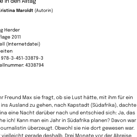
e in den Alltag
Kristina Maroldt
(Autorin)
ag Herder
flage 2011
ell (Internetdatei)
Seiten
: 978-3-451-33879-3
ellnummer: 4338794
ihr Freund Max sie fragt, ob sie Lust hätte, mit ihm für ein
 ins Ausland zu gehen, nach Kapstadt (Südafrika), dachte
tina eine Nacht darüber nach und entschied sich: Ja, das
e ich! Kann man ein Jahr in Südafrika planen? Davon war
Journalistin überzeugt. Obwohl sie nie dort gewesen war.
 vielleicht gerade deshalb. Drei Monate vor der Abreise