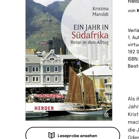
Reis
von
Verl
1. Au
virtu
192 
ISBN
Best
Als 
Jahr
Kris
mach
die 
Leseprobe ansehen
Oder