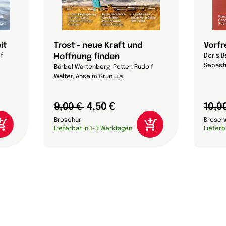
it
Trost - neue Kraft und
Vorf
Hoffnung finden
lf
Doris B
Sebasti
Bärbel Wartenberg-Potter, Rudolf
Walter, Anselm Grün u.a.
9,00 €
4,50 €
10,0
Broschur
Brosch
Lieferbar in 1-3 Werktagen
Lieferb