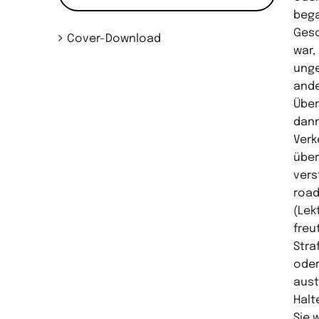
bega
Gesc
Cover-Download
war,
unge
ande
Über
dann
Verk
über
vers
road
(Lek
freu
Stra
oder
aust
Halt
Sie 