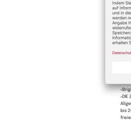
Misc
Proz
Wohn
ders
gesp
Au
Krist
die 
2006
»Brig
»DIE 
Allg
bis 2
frei