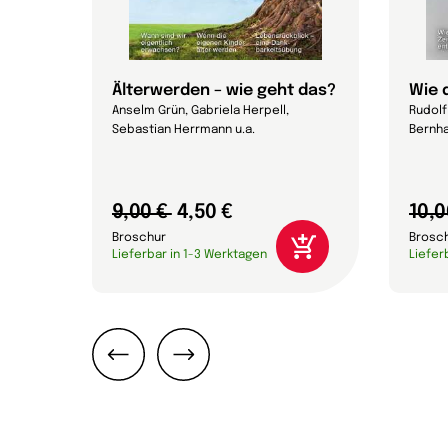
Älterwerden – wie geht das?
Wie 
Anselm Grün, Gabriela Herpell,
Rudolf 
Sebastian Herrmann u.a.
Bernha
9,00 €
4,50 €
10,0
Broschur
Brosc
Lieferbar in 1-3 Werktagen
Liefer
Zurück
Weiter