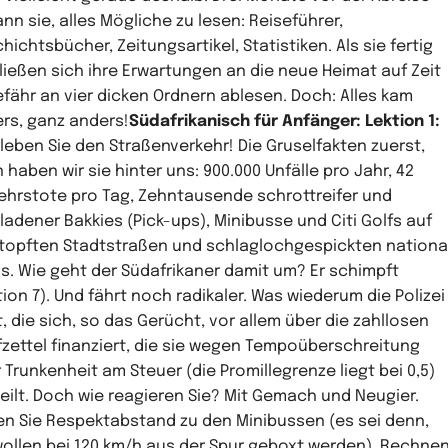
nn sie, alles Mögliche zu lesen: Reiseführer,
hichtsbücher, Zeitungsartikel, Statistiken. Als sie fertig
 ließen sich ihre Erwartungen an die neue Heimat auf Zeit
fähr an vier dicken Ordnern ablesen. Doch: Alles kam
rs, ganz anders!
Südafrikanisch für Anfänger: Lektion 1:
leben Sie den Straßenverkehr! Die Gruselfakten zuerst,
 haben wir sie hinter uns: 900.000 Unfälle pro Jahr, 42
ehrstote pro Tag, Zehntausende schrottreifer und
ladener Bakkies (Pick-ups), Minibusse und Citi Golfs auf
topften Stadtstraßen und schlaglochgespickten nationa
s. Wie geht der Südafrikaner damit um? Er schimpft
tion 7). Und fährt noch radikaler. Was wiederum die Polizei
t, die sich, so das Gerücht, vor allem über die zahllosen
fzettel finanziert, die sie wegen Tempoüberschreitung
 Trunkenheit am Steuer (die Promillegrenze liegt bei 0,5)
eilt. Doch wie reagieren Sie? Mit Gemach und Neugier.
en Sie Respektabstand zu den Minibussen (es sei denn,
wollen bei 120 km/h aus der Spur geboxt werden). Rechne