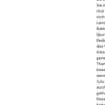
Sie 
Und 
nich
Land
Bakk
Spur
Beda
des 
link
gera
Them
bese
wenn
Zulu
auch
gelt
Rass