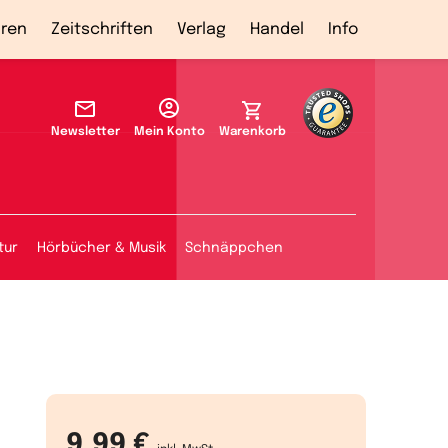
ren
Zeitschriften
Verlag
Handel
Info
Newsletter
Mein Konto
Warenkorb
tur
Hörbücher & Musik
Schnäppchen
9,99 €