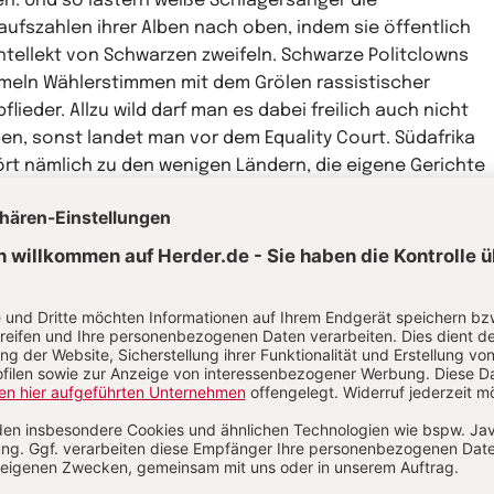
n. Und so lästern weiße Schlagersänger die
aufszahlen ihrer Alben nach oben, indem sie öffentlich
ntellekt von Schwarzen zweifeln. Schwarze Politclowns
eln Wählerstimmen mit dem Grölen rassistischer
flieder. Allzu wild darf man es dabei freilich auch nicht
ben, sonst landet man vor dem Equality Court. Südafrika
rt nämlich zu den wenigen Ländern, die eigene Gerichte
Klagen gegen Diskriminierung und Hassrede haben. Schon
zeigt, dass der aufgeklärte Teil der Bevölkerung das
ster selbst ziemlich satthat. Altkluge Sprüche in Sachen
tical Correctness sollte man als Neuzugang deshalb
er lassen. Profitieren Sie lieber von Ihrem
dlingsstatus: Gegenüber weißen Ausländern sind Zulus
 Xhosas nämlich oft viel herzlicher als gegenüber
frikanischen Weißen. Und das hilft, die Grenzen zu
schreiten, die das Land trotz aller Bemühungen noch
r prägen. Vier Jahrzehnte lang wurden per Gesetz alle
chen in Schwarze (2001: 79 Prozent), Weiße (9,6 Prozent),