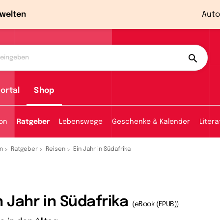
welten
Auto
ortal
Shop
ion
Ratgeber
Lebenswege
Geschenke & Kalender
Litera
n
Ratgeber
Reisen
Ein Jahr in Südafrika
n Jahr in Südafrika
(eBook (EPUB))