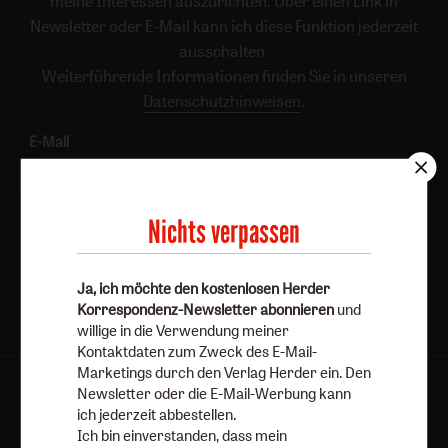
meine Interessen auszurichten. Über einen Link in
Newsletter oder E-Mail kann ich diese Funktion jederzeit
ausschalten.
Weiterführende Informationen finden Sie in unseren
Datenschutzhinweisen
.
E-Mail
Nichts verpassen
Jetzt anmelden
Ja, ich möchte den kostenlosen Herder
Korrespondenz-Newsletter abonnieren
und
willige in die Verwendung meiner
Kontaktdaten zum Zweck des E-Mail-
Marketings durch den Verlag Herder ein. Den
Newsletter oder die E-Mail-Werbung kann
AGB und Widerrufsbelehrung
Datenschutz
ich jederzeit abbestellen.
Barrierefreiheit
Impressum
Ich bin einverstanden, dass mein