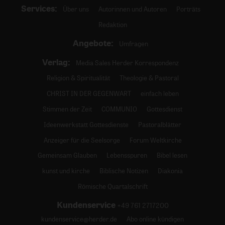
Services:
Über uns
Autorinnen und Autoren
Porträts
Redaktion
Angebote:
Umfragen
Verlag:
Media Sales Herder Korrespondenz
Religion & Spiritualität
Theologie & Pastoral
CHRIST IN DER GEGENWART
einfach leben
Stimmen der Zeit
COMMUNIO
Gottesdienst
Ideenwerkstatt Gottesdienste
Pastoralblätter
Anzeiger für die Seelsorge
Forum Weltkirche
Gemeinsam Glauben
Lebensspuren
Bibel lesen
kunst und kirche
Biblische Notizen
Diakonia
Römische Quartalschrift
Kundenservice
+49 761 2717200
kundenservice@herder.de
Abo online kündigen