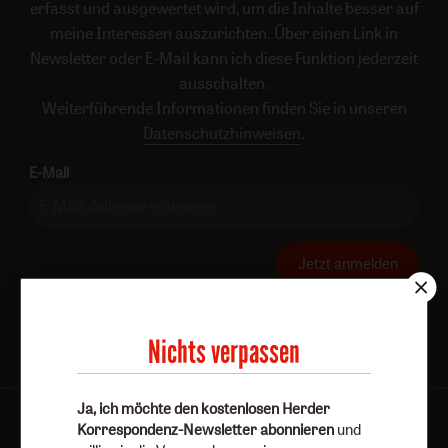
erfasst und ausgewertet wird, um die Inhalte besser auf
meine Interessen auszurichten. Über einen Link in
Newsletter oder E-Mail kann ich diese Funktion jederzeit
ausschalten.
Weiterführende Informationen finden Sie in unseren
Datenschutzhinweisen
.
E-Mail
Jetzt anmelden
Nichts verpassen
Ja, ich möchte den kostenlosen Herder
AGB und Widerrufsbelehrung
Datenschutz
Korrespondenz-Newsletter abonnieren
und