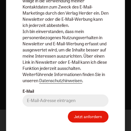
willige in die Verwendung meiner
Barrierefreiheit
Impressum
Kontaktdaten zum Zweck des E-Mail-
Marketings durch den Verlag Herder ein. Den
Newsletter oder die E-Mail-Werbung kann
Vertrag widerrufen
Abo online kündigen
ich jederzeit abbestellen.
Ich bin einverstanden, dass mein
personenbezogenes Nutzungsverhalten in
Newsletter und E-Mail-Werbung erfasst und
ausgewertet wird, um die Inhalte besser auf
meine Interessen auszurichten. Über einen
Link in Newsletter oder E-Mail kann ich diese
Funktion jederzeit ausschalten.
Weiterführende Informationen finden Sie in
unseren
Datenschutzhinweisen
.
Nach oben
E-Mail
Jetzt anfordern