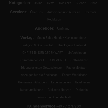
Kategorien:
Online
Hefte
Dossiers
Bücher
Abos
Services:
Über uns
Autorinnen und Autoren
Porträts
Redaktion
Angebote:
Umfragen
Verlag:
Media Sales Herder Korrespondenz
Religion & Spiritualität
Theologie & Pastoral
CHRIST IN DER GEGENWART
einfach leben
Stimmen der Zeit
COMMUNIO
Gottesdienst
Ideenwerkstatt Gottesdienste
Pastoralblätter
Anzeiger für die Seelsorge
Forum Weltkirche
Gemeinsam Glauben
Lebensspuren
Bibel lesen
kunst und kirche
Biblische Notizen
Diakonia
Römische Quartalschrift
Kundenservice
+49 761 2717200