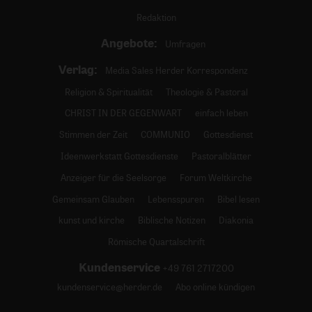
Redaktion
Angebote:
Umfragen
Verlag:
Media Sales Herder Korrespondenz
Religion & Spiritualität
Theologie & Pastoral
CHRIST IN DER GEGENWART
einfach leben
Stimmen der Zeit
COMMUNIO
Gottesdienst
Ideenwerkstatt Gottesdienste
Pastoralblätter
Anzeiger für die Seelsorge
Forum Weltkirche
Gemeinsam Glauben
Lebensspuren
Bibel lesen
kunst und kirche
Biblische Notizen
Diakonia
Römische Quartalschrift
Kundenservice
+49 761 2717200
kundenservice@herder.de
Abo online kündigen