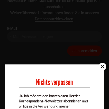
Newsletter oder E-Mail kann ich diese Funktion jederzeit
ausschalten.
Weiterführende Informationen finden Sie in unseren
Datenschutzhinweisen
.
E-Mail
Jetzt anmelden
Nichts verpassen
AGB und Widerrufsbelehrung
Datenschutz
Ja, ich möchte den kostenlosen Herder
Barrierefreiheit
Impressum
Korrespondenz-Newsletter abonnieren
und
willige in die Verwendung meiner