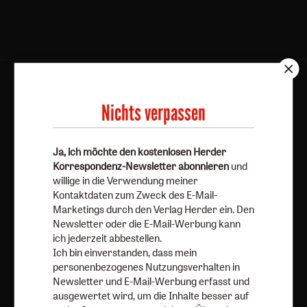
AGB und Widerrufsbelehrung
Datenschutz
Barrierefreiheit
Impressum
Nichts verpassen
Vertrag widerrufen
Abo online kündigen
Ja, ich möchte den kostenlosen Herder
Korrespondenz-Newsletter abonnieren
und
willige in die Verwendung meiner
Kontaktdaten zum Zweck des E-Mail-
Marketings durch den Verlag Herder ein. Den
Newsletter oder die E-Mail-Werbung kann
ich jederzeit abbestellen.
Ich bin einverstanden, dass mein
personenbezogenes Nutzungsverhalten in
Newsletter und E-Mail-Werbung erfasst und
ausgewertet wird, um die Inhalte besser auf
Nach oben