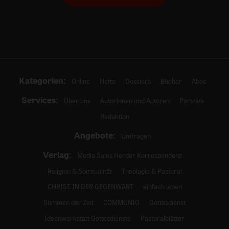
Kategorien:
Online
Hefte
Dossiers
Bücher
Abos
Services:
Über uns
Autorinnen und Autoren
Porträts
Redaktion
Angebote:
Umfragen
Verlag:
Media Sales Herder Korrespondenz
Religion & Spiritualität
Theologie & Pastoral
CHRIST IN DER GEGENWART
einfach leben
Stimmen der Zeit
COMMUNIO
Gottesdienst
Ideenwerkstatt Gottesdienste
Pastoralblätter