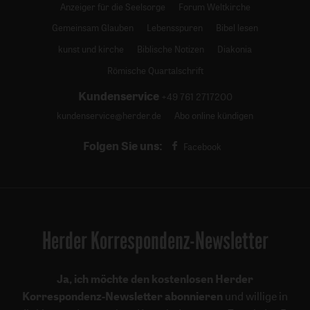
Anzeiger für die Seelsorge
Forum Weltkirche
Gemeinsam Glauben
Lebensspuren
Bibel lesen
kunst und kirche
Biblische Notizen
Diakonia
Römische Quartalschrift
Kundenservice
+49 761 2717200
kundenservice@herder.de
Abo online kündigen
Folgen Sie uns:
Facebook
Herder Korrespondenz-Newsletter
Ja, ich möchte den kostenlosen Herder
Korrespondenz-Newsletter abonnieren
und willige in