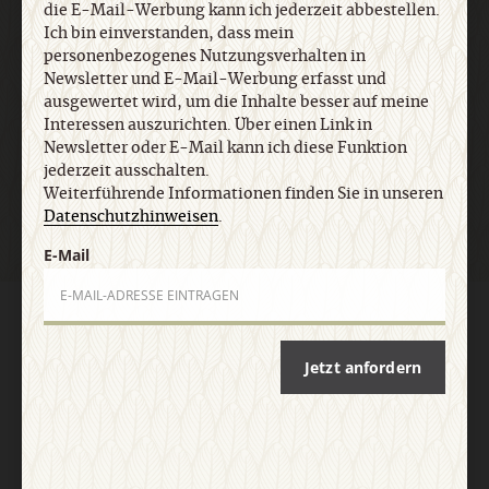
die E-Mail-Werbung kann ich jederzeit abbestellen.
Ich bin einverstanden, dass mein
E-Mail
personenbezogenes Nutzungsverhalten in
Newsletter und E-Mail-Werbung erfasst und
ausgewertet wird, um die Inhalte besser auf meine
Interessen auszurichten. Über einen Link in
Jetzt anmelden
Newsletter oder E-Mail kann ich diese Funktion
jederzeit ausschalten.
Weiterführende Informationen finden Sie in unseren
Datenschutzhinweisen
.
E-Mail
AGB und Widerrufsbelehrung
Datenschutz
Barrierefreiheit
Impressum
Jetzt anfordern
Vertrag widerrufen
Abo online kündigen