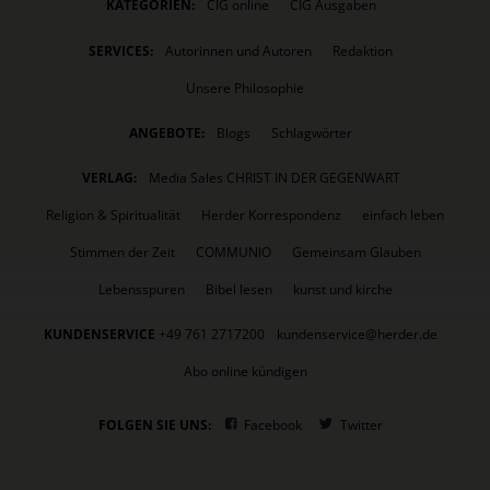
KATEGORIEN:
CIG online
CIG Ausgaben
SERVICES:
Autorinnen und Autoren
Redaktion
Unsere Philosophie
ANGEBOTE:
Blogs
Schlagwörter
VERLAG:
Media Sales CHRIST IN DER GEGENWART
Religion & Spiritualität
Herder Korrespondenz
einfach leben
Stimmen der Zeit
COMMUNIO
Gemeinsam Glauben
Lebensspuren
Bibel lesen
kunst und kirche
KUNDENSERVICE
+49 761 2717200
kundenservice@herder.de
Abo online kündigen
FOLGEN SIE UNS:
Facebook
Twitter