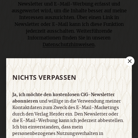
Newsletter und E-Mail-Werbung erfasst und
ausgewertet wird, um die Inhalte besser auf meine
Interessen auszurichten. Über einen Link in
Newsletter oder E-Mail kann ich diese Funktion
jederzeit ausschalten. Weiterführende
Informationen finden Sie in unseren
Datenschutzhinweisen
.
E-Mail
NICHTS VERPASSEN
Ja, ich möchte den kostenlosen CiG-Newsletter
Jetzt anmelden
abonnieren
und willige in die Verwendung meiner
Kontaktdaten zum Zweck des E-Mail-Marketings
durch den Verlag Herder ein. Den Newsletter oder
die E-Mail-Werbung kann ich jederzeit abbestellen.
Ich bin einverstanden, dass mein
personenbezogenes Nutzungsverhalten in