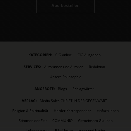
Abo bestellen
KATEGORIEN:
CIG online
CIG Ausgaben
SERVICES:
Autorinnen und Autoren
Redaktion
Unsere Philosophie
ANGEBOTE:
Blogs
Schlagwörter
VERLAG:
Media Sales CHRIST IN DER GEGENWART
Religion & Spiritualität
Herder Korrespondenz
einfach leben
Stimmen der Zeit
COMMUNIO
Gemeinsam Glauben
Lebensspuren
Bibel lesen
kunst und kirche