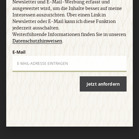
Newsletter und E-Mail-Werbung erfasst und
ausgewertet wird, um die Inhalte besser auf meine
AGB und Widerrufsbelehrung
Datenschutz
Barrierefreiheit
Impressum
Interessen auszurichten. Über einen Link in
Newsletter oder E-Mail kann ich diese Funktion
jederzeit ausschalten.
Vertrag widerrufen
Abo online kündigen
Weiterführende Informationen finden Sie in unseren
Datenschutzhinweisen
.
E-Mail
Jetzt anfordern
Nach oben