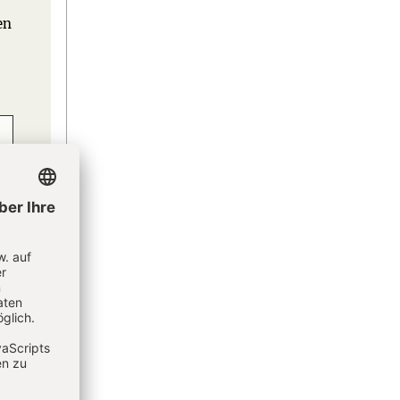
en
eren