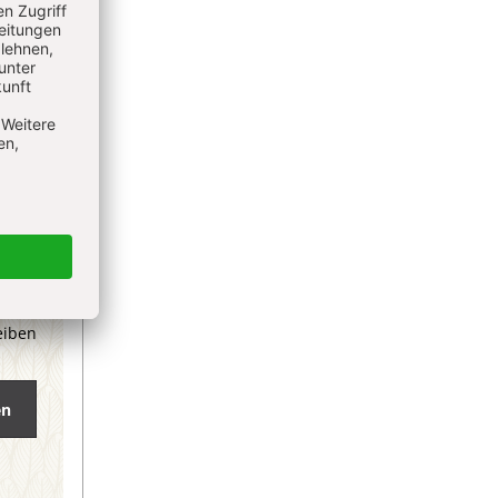
eiben
en