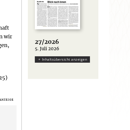
haft
n wir
27/2026
gen,
5. Juli 2026
:
Inhaltsübersicht anzeigen
25)