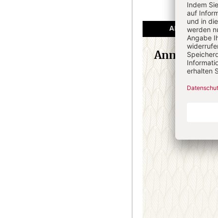
ANGEMELDET
Anmeldung
E-M
Passw