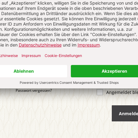
 KOMMENTIEREN
ALS GAST KOMMENTIEREN
ail
*
ort
*
Passwort vergessen?
Angemeldet bl
Anmeld