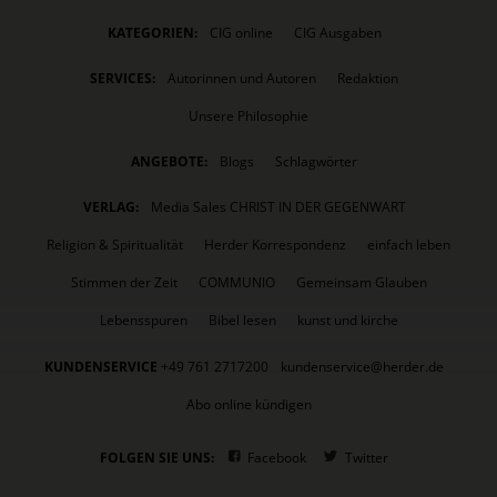
KATEGORIEN:
CIG online
CIG Ausgaben
SERVICES:
Autorinnen und Autoren
Redaktion
Unsere Philosophie
ANGEBOTE:
Blogs
Schlagwörter
VERLAG:
Media Sales CHRIST IN DER GEGENWART
Religion & Spiritualität
Herder Korrespondenz
einfach leben
Stimmen der Zeit
COMMUNIO
Gemeinsam Glauben
Lebensspuren
Bibel lesen
kunst und kirche
KUNDENSERVICE
+49 761 2717200
kundenservice@herder.de
Abo online kündigen
FOLGEN SIE UNS:
Facebook
Twitter