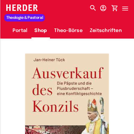
HERDER-MENÜ
Theologie & Pastoral
Portal
Shop
Theo-Börse
Zeitschriften