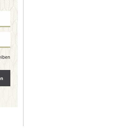
eiben
en