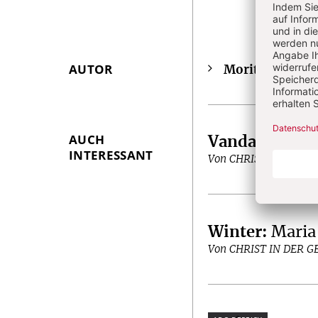
AUTOR
Moritz Findeis
Überschrift
Artikel-
Infos
AUCH
Vandalismus 
INTERESSANT
Von CHRIST IN DER 
Winter
:
Maria
Von CHRIST IN DER 