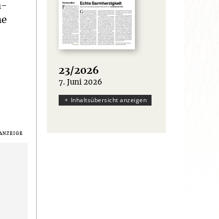
ä-
ne
23/2026
7. Juni 2026
:
Inhaltsübersicht anzeigen