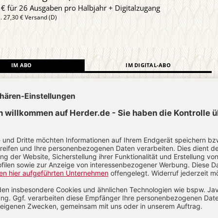
 € für 26 Ausgaben pro Halbjahr + Digitalzugang
l. 27,30 € Versand (D)
IM ABO
IM DIGITAL-ABO
Abo testen
?
Anmelden