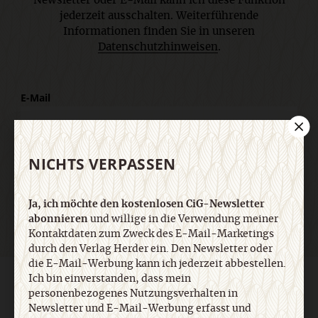
Newsletter oder E-Mail kann ich diese Funktion
jederzeit ausschalten. Weiterführende
Informationen finden Sie in unseren
Datenschutzhinweisen
.
E-Mail
NICHTS VERPASSEN
Jetzt anmelden
Ja, ich möchte den kostenlosen CiG-Newsletter
abonnieren
und willige in die Verwendung meiner
Kontaktdaten zum Zweck des E-Mail-Marketings
durch den Verlag Herder ein. Den Newsletter oder
die E-Mail-Werbung kann ich jederzeit abbestellen.
Ich bin einverstanden, dass mein
AGB und Widerrufsbelehrung
Datenschutz
Barrierefreiheit
personenbezogenes Nutzungsverhalten in
Impressum
Newsletter und E-Mail-Werbung erfasst und