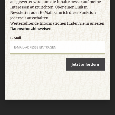
ausgewertet wird, um die Inhalte besser auf meine
Interessen auszurichten. Über einen Link in
Vertrag widerrufen
Abo online kündigen
Newsletter oder E-Mail kann ich diese Funktion
jederzeit ausschalten.
Weiterführende Informationen finden Sie in unseren
Datenschutzhinweisen
.
E-Mail
Jetzt anfordern
Nach oben