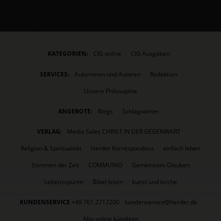
KATEGORIEN:
CIG online
CIG Ausgaben
SERVICES:
Autorinnen und Autoren
Redaktion
Unsere Philosophie
ANGEBOTE:
Blogs
Schlagwörter
VERLAG:
Media Sales CHRIST IN DER GEGENWART
Religion & Spiritualität
Herder Korrespondenz
einfach leben
Stimmen der Zeit
COMMUNIO
Gemeinsam Glauben
Lebensspuren
Bibel lesen
kunst und kirche
KUNDENSERVICE
+49 761 2717200
kundenservice@herder.de
Abo online kündigen