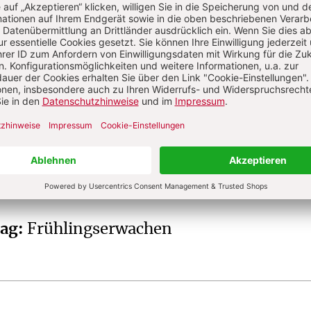
s
Dr. phil., Priester und Publizist, Wiesbaden;
u Theologie, Spiritualität, Religionspädagogik.
tag
:
Frühlingserwachen