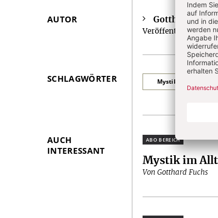
AUTOR
Gotthard Fuch
Überschrift
Veröffentlichungen z
Artikel-
Infos
SCHLAGWÖRTER
Mystik im Alltag
AUCH
Plus
INTERESSANT
Mystik im All
Von Gotthard Fuchs