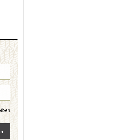
eiben
en