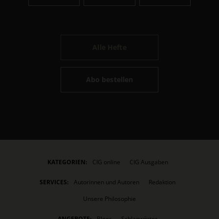
Alle Hefte
Abo bestellen
KATEGORIEN:
CIG online
CIG Ausgaben
SERVICES:
Autorinnen und Autoren
Redaktion
Unsere Philosophie
ANGEBOTE:
Blogs
Schlagwörter