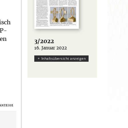
isch
VP-
hen
3/2022
16. Januar 2022
:
Inhaltsübersicht anzeigen