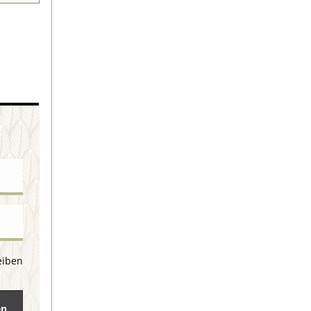
eiben
en