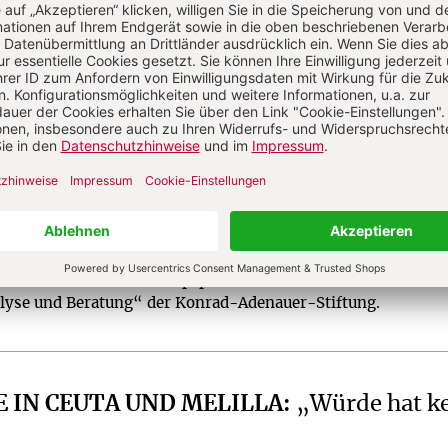
?
Anmelden
ollin
Dr. phil, leitet die Hauptabteilung „Analyse
onrad-Adenauer-Stiftung.
bes
ist Referent für Europapolitik in der
lyse und Beratung“ der Konrad-Adenauer-Stiftung.
 IN CEUTA UND MELILLA
:
„Würde hat k