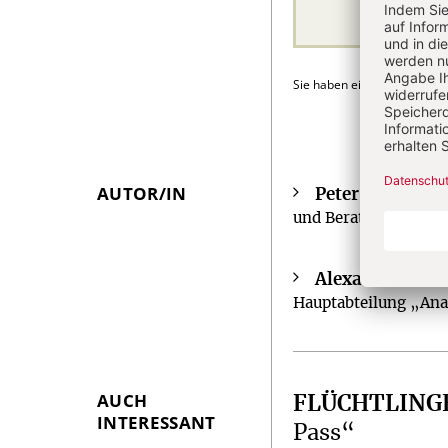
Sie haben ein Abonnement
AUTOR/IN
Peter Fischer-B
Überschrift
und Beratung“ der K
Artikel-
Infos
Alexander Beri
Hauptabteilung „Ana
AUCH
FLÜCHTLINGE
INTERESSANT
Pass“