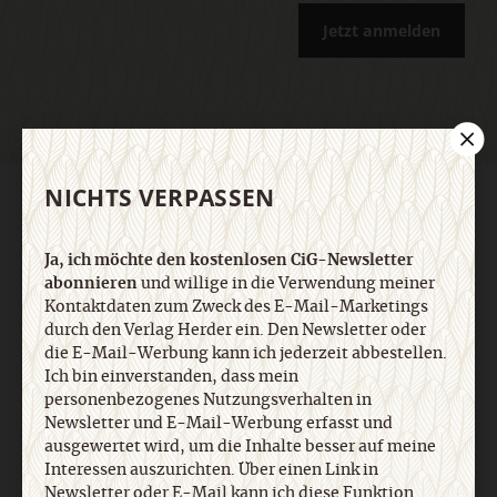
Jetzt anmelden
NICHTS VERPASSEN
AGB und Widerrufsbelehrung
Datenschutz
Barrierefreiheit
Impressum
Ja, ich möchte den kostenlosen CiG-Newsletter
abonnieren
und willige in die Verwendung meiner
Vertrag widerrufen
Abo online kündigen
Kontaktdaten zum Zweck des E-Mail-Marketings
durch den Verlag Herder ein. Den Newsletter oder
die E-Mail-Werbung kann ich jederzeit abbestellen.
Ich bin einverstanden, dass mein
personenbezogenes Nutzungsverhalten in
Newsletter und E-Mail-Werbung erfasst und
ausgewertet wird, um die Inhalte besser auf meine
Interessen auszurichten. Über einen Link in
Newsletter oder E-Mail kann ich diese Funktion