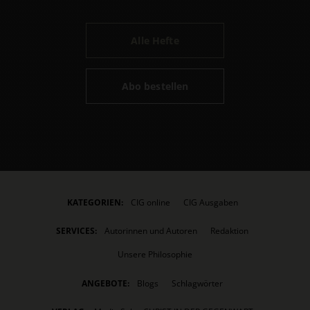
Alle Hefte
Abo bestellen
KATEGORIEN:
CIG online
CIG Ausgaben
SERVICES:
Autorinnen und Autoren
Redaktion
Unsere Philosophie
ANGEBOTE:
Blogs
Schlagwörter