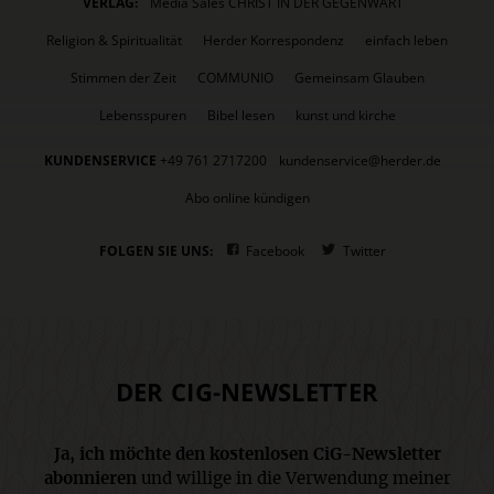
VERLAG:
Media Sales CHRIST IN DER GEGENWART
Religion & Spiritualität
Herder Korrespondenz
einfach leben
Stimmen der Zeit
COMMUNIO
Gemeinsam Glauben
Lebensspuren
Bibel lesen
kunst und kirche
KUNDENSERVICE
+49 761 2717200
kundenservice@herder.de
Abo online kündigen
FOLGEN SIE UNS:
Facebook
Twitter
DER CIG-NEWSLETTER
Ja, ich möchte den kostenlosen CiG-Newsletter
abonnieren
und willige in die Verwendung meiner