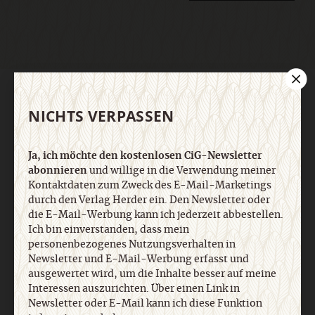
AGB und Widerrufsbelehrung
Datenschutz
Barrierefreiheit
Impressum
NICHTS VERPASSEN
Vertrag widerrufen
Abo online kündigen
Ja, ich möchte den kostenlosen CiG-Newsletter
abonnieren
und willige in die Verwendung meiner
Kontaktdaten zum Zweck des E-Mail-Marketings
durch den Verlag Herder ein. Den Newsletter oder
die E-Mail-Werbung kann ich jederzeit abbestellen.
Ich bin einverstanden, dass mein
personenbezogenes Nutzungsverhalten in
Newsletter und E-Mail-Werbung erfasst und
ausgewertet wird, um die Inhalte besser auf meine
Interessen auszurichten. Über einen Link in
Newsletter oder E-Mail kann ich diese Funktion