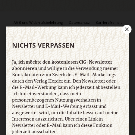
AGB und Widerrufsbelehrung
Datenschutz
Barrierefreiheit
Impressum
NICHTS VERPASSEN
Vertrag widerrufen
Abo online kündigen
Ja, ich möchte den kostenlosen CiG-Newsletter
abonnieren
und willige in die Verwendung meiner
Kontaktdaten zum Zweck des E-Mail-Marketings
durch den Verlag Herder ein. Den Newsletter oder
die E-Mail-Werbung kann ich jederzeit abbestellen.
Ich bin einverstanden, dass mein
personenbezogenes Nutzungsverhalten in
Newsletter und E-Mail-Werbung erfasst und
ausgewertet wird, um die Inhalte besser auf meine
Interessen auszurichten. Über einen Link in
Nach oben
Newsletter oder E-Mail kann ich diese Funktion
jederzeit ausschalten.