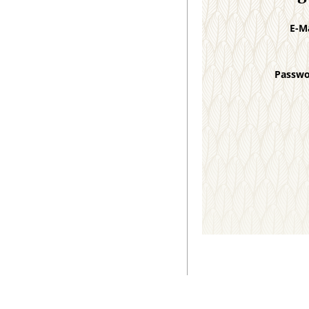
E-M
Passw