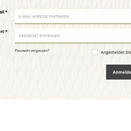
ail
*
ort
*
Passwort vergessen?
Angemeldet bl
Anmeld