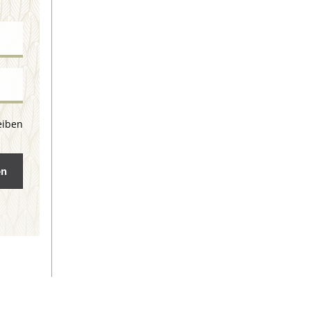
eiben
en