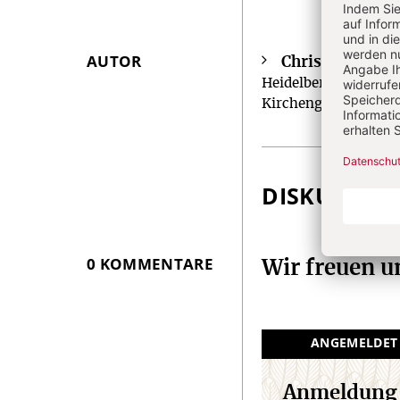
AUTOR
Christian Heidr
Überschrift
Heidelberg. Veröffen
Artikel-
Kirchengeschichte.
Infos
DISKUSSIO
0 KOMMENTARE
Wir freuen 
ANGEMELDET
Anmeldung