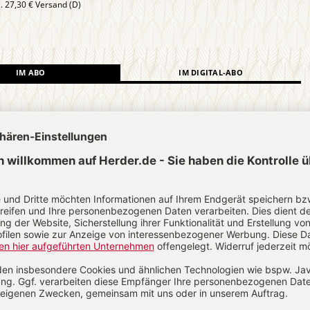
l. 27,30 € Versand (D)
IM ABO
IM DIGITAL-ABO
Abo testen
?
Anmelden