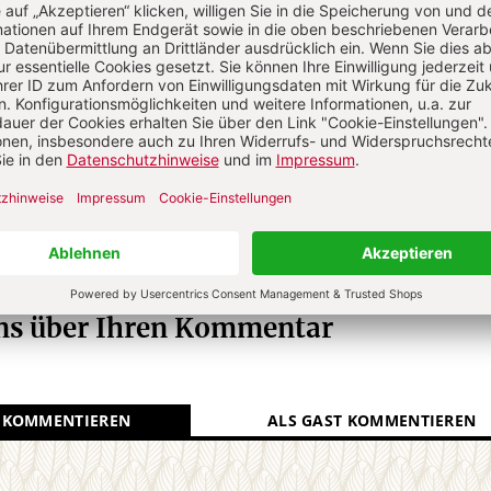
ich
Dr. theol., Publizist; lebt in der Nähe von
tlichungen zu Fragen des Glaubens und der
N
Kommenti
uns über Ihren Kommentar
 KOMMENTIEREN
ALS GAST KOMMENTIEREN