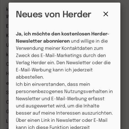
kindergarten heute Fachmagazin, Leitungsheft &
Neues von Herder
Wenn Eltern Rat suchen
Fenster
Entdeckungskiste
schließen
Ja, ich möchte den kostenlosen Herder-
Kleinstkinder in Kita und Tagespflege
Newsletter abonnieren
und willige in die
Unser Ganztag
Verwendung meiner Kontaktdaten zum
kizz Elternwelt
Zweck des E-Mail-Marketings durch den
Verlag Herder ein. Den Newsletter oder die
CHRIST IN DER GEGENWART
E-Mail-Werbung kann ich jederzeit
Herder Korrespondenz
abbestellen.
einfach leben
Ich bin einverstanden, dass mein
personenbezogenes Nutzungsverhalten in
Stimmen der Zeit
Newsletter und E-Mail-Werbung erfasst
COMMUNIO
und ausgewertet wird, um die Inhalte
Gemeinsam Glauben
besser auf meine Interessen auszurichten.
Über einen Link in Newsletter oder E-Mail
Lebensspuren
kann ich diese Funktion jederzeit