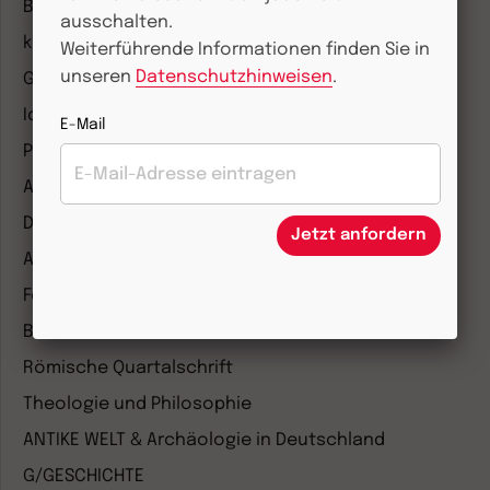
Bibel lesen
ausschalten.
kunst und kirche
Weiterführende Informationen finden Sie in
unseren
Datenschutzhinweisen
.
Gottesdienst
Ideenwerkstatt Gottesdienste
E-Mail
Pastoralblätter
Anzeiger für die Seelsorge
Diakonia
Jetzt anfordern
Amosinternational
Forum Weltkirche
Biblische Notizen
Römische Quartalschrift
Theologie und Philosophie
ANTIKE WELT & Archäologie in Deutschland
G/GESCHICHTE