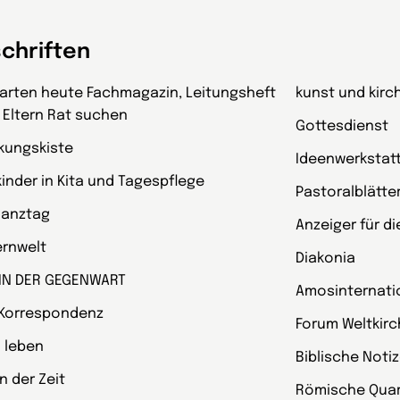
schriften
garten heute Fachmagazin, Leitungsheft
kunst und kirc
 Eltern Rat suchen
Gottesdienst
kungskiste
Ideenwerkstat
kinder in Kita und Tagespflege
Pastoralblätte
Ganztag
Anzeiger für d
ternwelt
Diakonia
 IN DER GEGENWART
Amosinternati
 Korrespondenz
Forum Weltkir
 leben
Biblische Noti
 der Zeit
Römische Quart