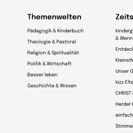
Themenwelten
Zeit
Pädagogik & Kinderbuch
kinder
& Wenn
Theologie & Pastoral
Entdec
Religion & Spiritualität
Kleinst
Politik & Wirtschaft
Unser 
Besser leben
kizz El
Geschichte & Wissen
CHRIST
Herder
einfach
Stimmen