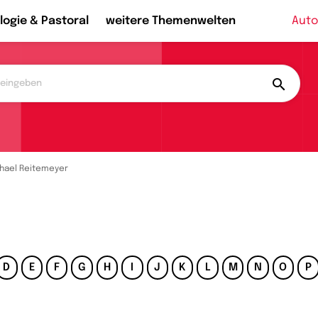
logie & Pastoral
weitere Themenwelten
Auto
hael Reitemeyer
D
E
F
G
H
I
J
K
L
M
N
O
P