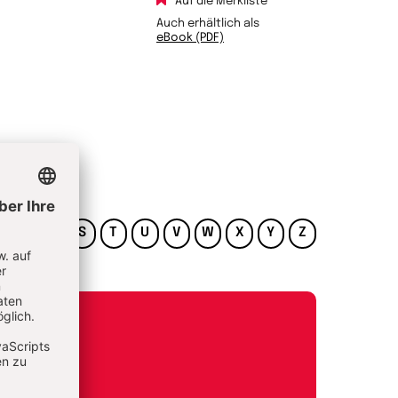
Auf die Merkliste
Auch erhältlich als
eBook (PDF)
Q
R
S
T
U
V
W
X
Y
Z