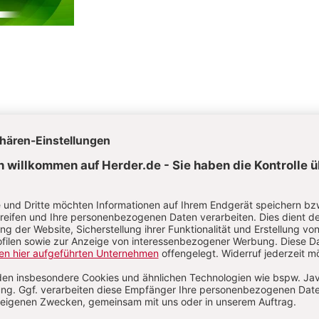
D
E
F
G
H
I
J
K
L
M
N
O
P