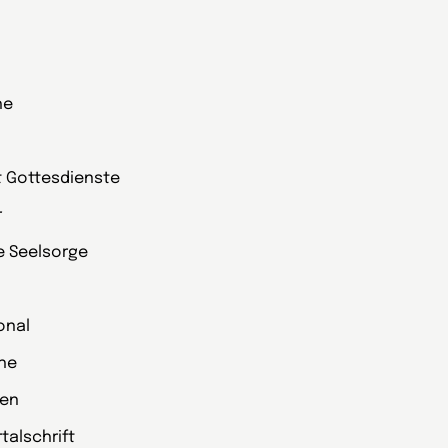
he
t Gottesdienste
r
ie Seelsorge
onal
che
zen
alschrift