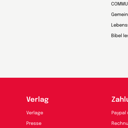
COMMU
Gemein
Lebens
Bibel l
Verlag
Zahl
Verlage
Paypal 
Presse
Rechn