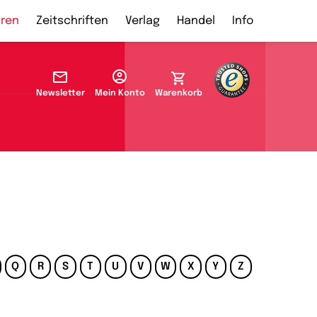
ren
Zeitschriften
Verlag
Handel
Info
Newsletter
Mein Konto
Warenkorb
Q
R
S
T
U
V
W
X
Y
Z