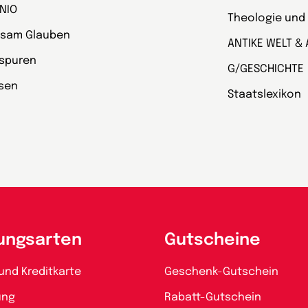
NIO
Theologie und
sam Glauben
ANTIKE WELT & 
spuren
G/GESCHICHTE
esen
Staatslexikon
ungsarten
Gutscheine
und Kreditkarte
Geschenk-Gutschein
ung
Rabatt-Gutschein