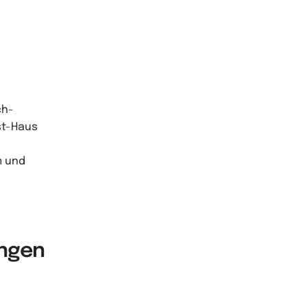
ch-
st-Haus
m und
ungen