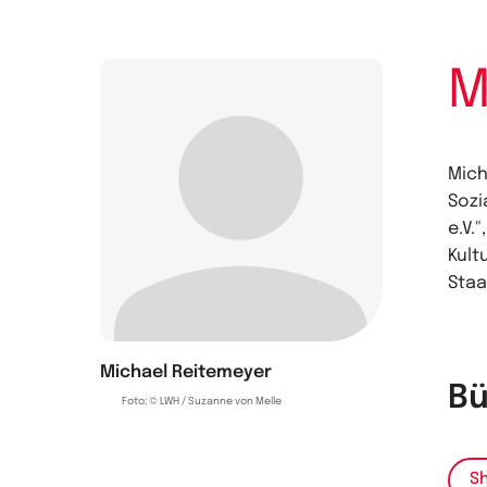
M
Mich
Sozi
e.V.
Kult
Staa
Michael Reitemeyer
Bü
Foto: © LWH / Suzanne von Melle
Sh