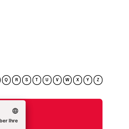
Q
R
S
T
U
V
W
X
Y
Z