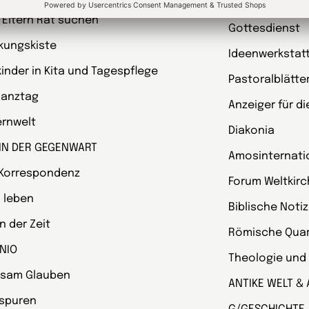
garten heute Fachmagazin, Leitungsheft
kunst und kirc
 Eltern Rat suchen
Gottesdienst
kungskiste
Ideenwerkstat
kinder in Kita und Tagespflege
Pastoralblätte
Ganztag
Anzeiger für d
ternwelt
Diakonia
 IN DER GEGENWART
Amosinternati
 Korrespondenz
Forum Weltkir
 leben
Biblische Noti
 der Zeit
Römische Quart
NIO
Theologie und
sam Glauben
ANTIKE WELT & 
spuren