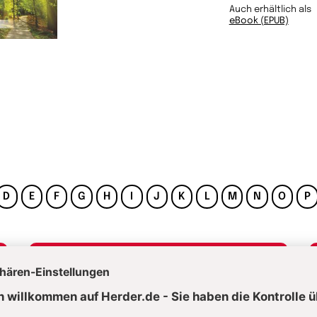
Auch erhältlich als
eBook (EPUB)
D
E
F
G
H
I
J
K
L
M
N
O
P