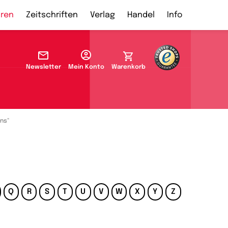
ren
Zeitschriften
Verlag
Handel
Info
Newsletter
Mein Konto
Warenkorb
ens"
Q
R
S
T
U
V
W
X
Y
Z