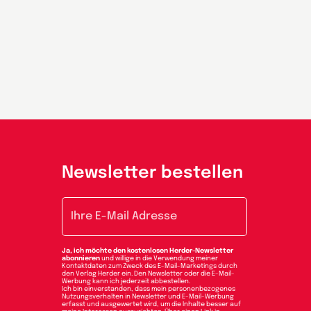
Newsletter bestellen
E-Mail-Adresse
Ja, ich möchte den kostenlosen Herder-Newsletter
abonnieren
und willige in die Verwendung meiner
Kontaktdaten zum Zweck des E-Mail-Marketings durch
den Verlag Herder ein. Den Newsletter oder die E-Mail-
Werbung kann ich jederzeit abbestellen.
Ich bin einverstanden, dass mein personenbezogenes
Nutzungsverhalten in Newsletter und E-Mail-Werbung
erfasst und ausgewertet wird, um die Inhalte besser auf