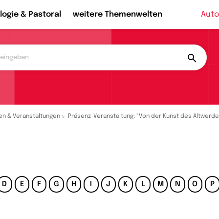
logie & Pastoral
weitere Themenwelten
Auto
en & Veranstaltungen
Präsenz-Veranstaltung: "Von der Kunst des Altwerd
D
E
F
G
H
I
J
K
L
M
N
O
P