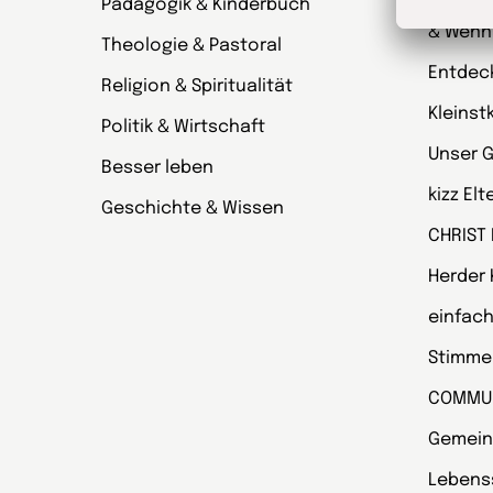
Pädagogik & Kinderbuch
kinder
& Wenn
Theologie & Pastoral
Entdec
Religion & Spiritualität
Kleinst
Politik & Wirtschaft
Unser 
Besser leben
kizz El
Geschichte & Wissen
CHRIST
Herder
einfach
Stimmen
COMMU
Gemein
Lebens