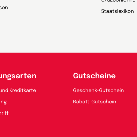
G/GESCHICHTE
esen
Staatslexikon
ungsarten
Gutscheine
und Kreditkarte
Geschenk-Gutschein
ung
Rabatt-Gutschein
rift