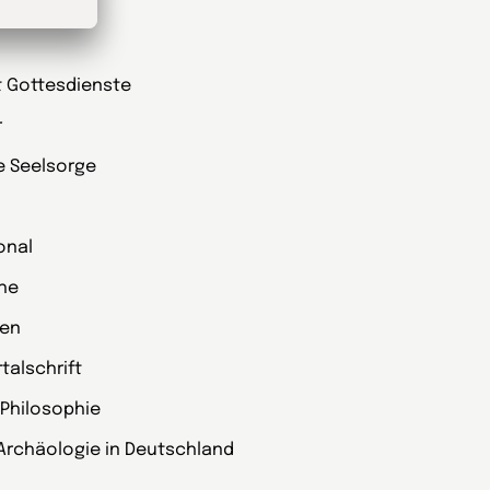
he
t Gottesdienste
r
ie Seelsorge
onal
che
zen
alschrift
 Philosophie
Archäologie in Deutschland