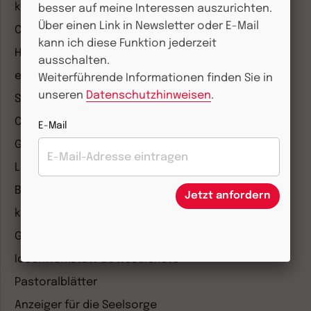
kizz Elternwelt
besser auf meine Interessen auszurichten.
Über einen Link in Newsletter oder E-Mail
CHRIST IN DER GEGENWART
kann ich diese Funktion jederzeit
Herder Korrespondenz
ausschalten.
einfach leben
Weiterführende Informationen finden Sie in
unseren
Datenschutzhinweisen
.
Stimmen der Zeit
COMMUNIO
E-Mail
Gemeinsam Glauben
Lebensspuren
Bibel lesen
Jetzt anfordern
kunst und kirche
Gottesdienst
Ideenwerkstatt Gottesdienste
Pastoralblätter
Anzeiger für die Seelsorge