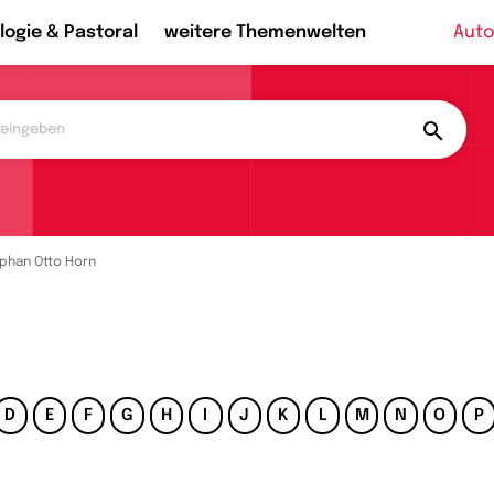
logie & Pastoral
weitere Themenwelten
Auto
phan Otto Horn
D
E
F
G
H
I
J
K
L
M
N
O
P