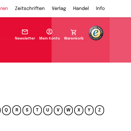
ren
Zeitschriften
Verlag
Handel
Info
Newsletter
Mein Konto
Warenkorb
Q
R
S
T
U
V
W
X
Y
Z