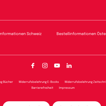
informationen Schweiz
Bestellinformationen Öste
Facebook
Instagram
YouTube
LinkedIn
ng Bücher
Widerrufsbelehrung E-Books
Widerrufsbelehrung Zeitschri
Barrierefreiheit
Impressum