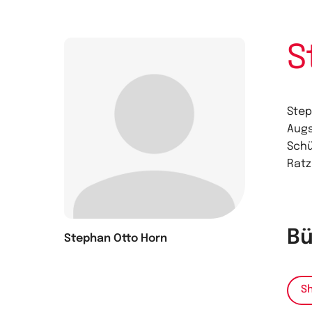
S
Step
Augs
Schü
Ratz
Bü
Stephan Otto Horn
Sh