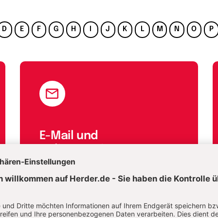
D
E
F
G
H
I
J
K
L
M
N
O
P
E-Mail und
Onlineservice
kundenservice@herder.de
Wir freuen uns über Ihre Nachricht.