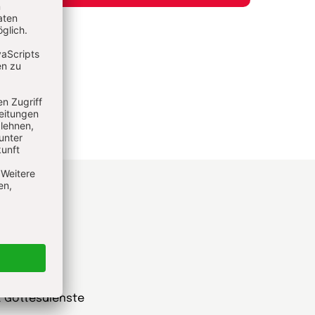
he
t Gottesdienste