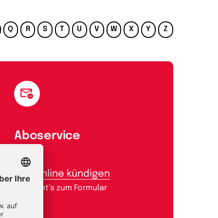
Q
R
S
T
U
V
W
X
Y
Z
Aboservice
Abo online kündigen
Hier geht’s zum Formular