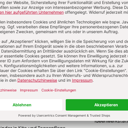
schriften
garten heute Fachmagazin, Leitungsheft
kunst und kirc
 Eltern Rat suchen
Gottesdienst
kungskiste
Ideenwerkstat