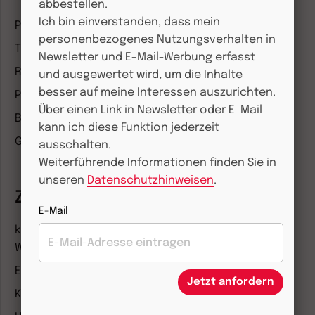
abbestellen.
Ich bin einverstanden, dass mein
Pädagogik & Kinderbuch
personenbezogenes Nutzungsverhalten in
Theologie & Pastoral
Newsletter und E-Mail-Werbung erfasst
Religion & Spiritualität
und ausgewertet wird, um die Inhalte
besser auf meine Interessen auszurichten.
Politik & Wirtschaft
Über einen Link in Newsletter oder E-Mail
Besser leben
kann ich diese Funktion jederzeit
Geschichte & Wissen
ausschalten.
Weiterführende Informationen finden Sie in
unseren
Datenschutzhinweisen
.
Zeitschriften
E-Mail
kindergarten heute Fachmagazin, Leitungsheft &
Wenn Eltern Rat suchen
Entdeckungskiste
Jetzt anfordern
Kleinstkinder in Kita und Tagespflege