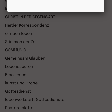
Unser Ganztag
kizz Elternwelt
CHRIST IN DER GEGENWART
Herder Korrespondenz
einfach leben
Stimmen der Zeit
COMMUNIO
Gemeinsam Glauben
Lebensspuren
Bibel lesen
kunst und kirche
Gottesdienst
Ideenwerkstatt Gottesdienste
Pastoralblätter