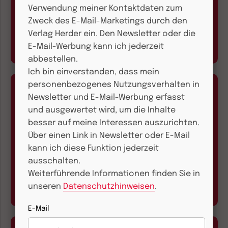
Verwendung meiner Kontaktdaten zum
+49 761 2717300
Zweck des E-Mail-Marketings durch den
Montag bis Freitag 9.00 bis 17.00 Uhr
Verlag Herder ein. Den Newsletter oder die
E-Mail-Werbung kann ich jederzeit
abbestellen.
Ich bin einverstanden, dass mein
personenbezogenes Nutzungsverhalten in
Newsletter und E-Mail-Werbung erfasst
und ausgewertet wird, um die Inhalte
besser auf meine Interessen auszurichten.
Über einen Link in Newsletter oder E-Mail
E-Mail und Onlineservice
kann ich diese Funktion jederzeit
ausschalten.
kundenservice@herder.de
Weiterführende Informationen finden Sie in
Wir freuen uns über Ihre Nachricht.
unseren
Datenschutzhinweisen
.
E-Mail