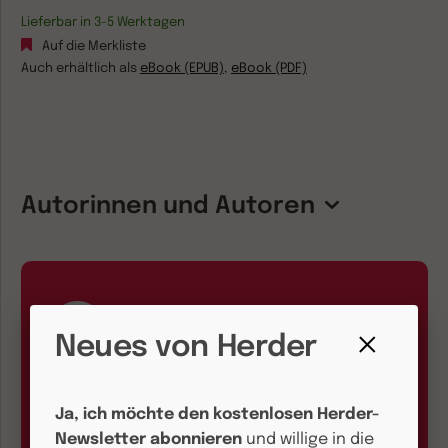
Lieferbar in 3-5 Werktagen
Auf die Merkliste
Auch erhältlich als
eBook (EPUB)
,
eBook (PDF)
Autorinnen und Autoren
Neues von Herder
Fenster
Kundenservice und
schließen
Ja, ich möchte den kostenlosen Herder-
Bestellhotline
Newsletter abonnieren
und willige in die