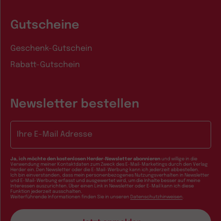
Gutscheine
Geschenk-Gutschein
Rabatt-Gutschein
Newsletter bestellen
E-Mail-Adresse
Ja, ich möchte den kostenlosen Herder-Newsletter abonnieren
und willige in die
Verwendung meiner Kontaktdaten zum Zweck des E-Mail-Marketings durch den Verlag
Herder ein. Den Newsletter oder die E-Mail-Werbung kann ich jederzeit abbestellen.
Ich bin einverstanden, dass mein personenbezogenes Nutzungsverhalten in Newsletter
und E-Mail-Werbung erfasst und ausgewertet wird, um die Inhalte besser auf meine
Interessen auszurichten. Über einen Link in Newsletter oder E-Mail kann ich diese
Funktion jederzeit ausschalten.
Weiterführende Informationen finden Sie in unseren
Datenschutzhinweisen
.