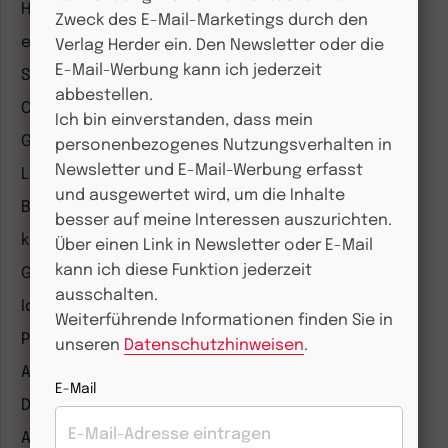
Herder Korrespondenz
Zweck des E-Mail-Marketings durch den
einfach leben
Verlag Herder ein. Den Newsletter oder die
E-Mail-Werbung kann ich jederzeit
Stimmen der Zeit
abbestellen.
COMMUNIO
Ich bin einverstanden, dass mein
Gemeinsam Glauben
personenbezogenes Nutzungsverhalten in
Newsletter und E-Mail-Werbung erfasst
Lebensspuren
und ausgewertet wird, um die Inhalte
Bibel lesen
besser auf meine Interessen auszurichten.
kunst und kirche
Über einen Link in Newsletter oder E-Mail
kann ich diese Funktion jederzeit
Gottesdienst
ausschalten.
Ideenwerkstatt Gottesdienste
Weiterführende Informationen finden Sie in
Pastoralblätter
unseren
Datenschutzhinweisen
.
Anzeiger für die Seelsorge
E-Mail
Diakonia
Amosinternational