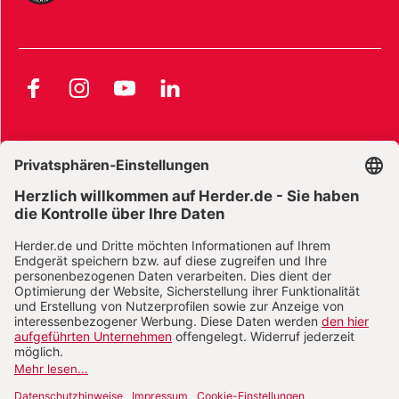
Facebook
Instagram
YouTube
LinkedIn
AGB und Widerrufsbelehrung
Widerrufsbelehrung Bücher
Widerrufsbelehrung E-Books
Widerrufsbelehrung Zeitschriften
Datenschutz
Datenschutz Social Media
Barrierefreiheit
Impressum
Vertrag widerrufen
Abo online kündigen