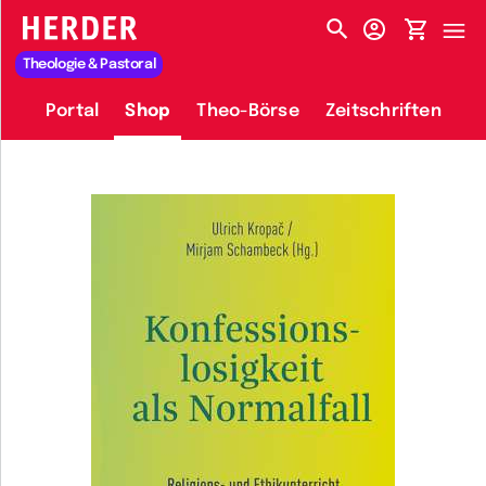
HERDER-MENÜ
Theologie & Pastoral
Portal
Shop
Theo-Börse
Zeitschriften