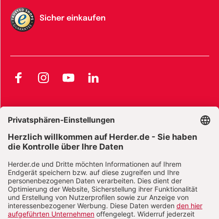
Sicher einkaufen
Facebook
Instagram
YouTube
LinkedIn
AGB und Widerrufsbelehrung
Widerrufsbelehrung Bücher
Widerrufsbelehrung E-Books
Widerrufsbelehrung Zeitschriften
Datenschutz
Datenschutz Social Media
Barrierefreiheit
Impressum
Vertrag widerrufen