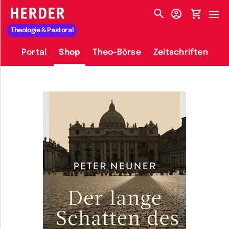
HERDER-MENÜ
Theologie & Pastoral
Portal
Shop
Theo-Börse
Zeitschriften