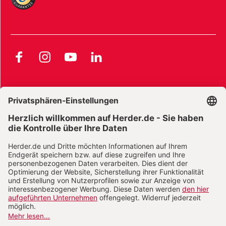
Facebook
Instagram
YouTube
LinkedIn
AGB und Widerrufsbelehrung
Widerrufsbelehrung Bücher
Widerrufsbelehrung E-Books
Widerrufsbelehrung Zeitschriften
Datenschutz
Datenschutz Social Media
Barrierefreiheit
Impressum
Vertrag widerrufen
Abo online kündigen