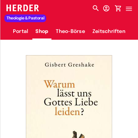
HERDER-MENÜ
Theologie & Pastoral
Portal
Shop
Theo-Börse
Zeitschriften