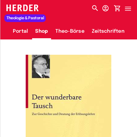
HERDER-MENÜ
Theologie & Pastoral
Portal
Shop
Theo-Börse
Zeitschriften