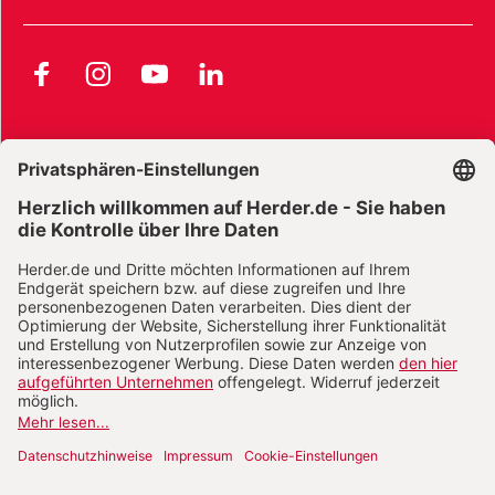
Facebook
Instagram
YouTube
LinkedIn
AGB und Widerrufsbelehrung
Widerrufsbelehrung Bücher
Widerrufsbelehrung E-Books
Widerrufsbelehrung Zeitschriften
Datenschutz
Datenschutz Social Media
Barrierefreiheit
Impressum
Vertrag widerrufen
Abo online kündigen